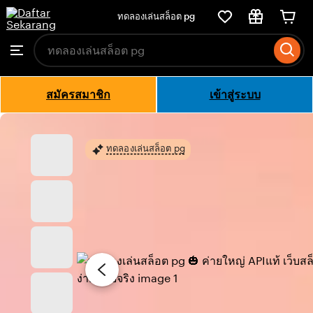
ทดลอง
ทดลองเล่นสล็อต pg
Skip
เล่น
to
Search
Browse
สล็อต
ontent
for
pg
items
or
สมัครสมาชิก
เข้าสู่ระบบ
shops
ทดลองเล่นสล็อต pg