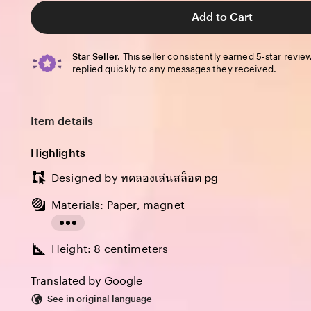
stars
Add to Cart
Star Seller.
This seller consistently earned 5-star revie
replied quickly to any messages they received.
Item details
Highlights
Designed by
ทดลองเล่นสล็อต pg
Materials: Paper, magnet
Read
Height: 8 centimeters
the
full
Translated by Google
description
See in original language