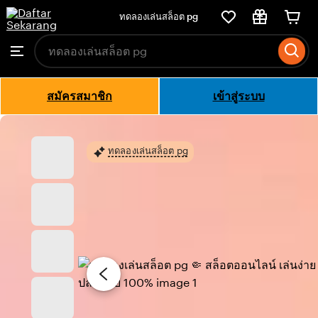
ทดลอง
ทดลองเล่นสล็อต pg
Skip
เล่น
to
Search
Browse
สล็อต
ontent
for
pg
items
or
สมัครสมาชิก
เข้าสู่ระบบ
shops
ทดลองเล่นสล็อต pg