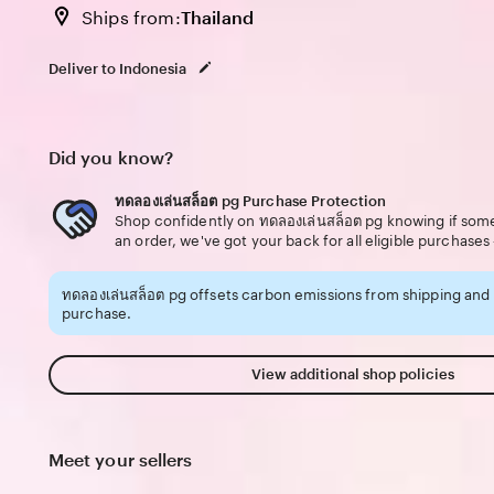
Ships from:
Thailand
Deliver to Indonesia
Did you know?
ทดลองเล่นสล็อต pg Purchase Protection
Shop confidently on ทดลองเล่นสล็อต pg knowing if som
an order, we've got your back for all eligible purchase
ทดลองเล่นสล็อต pg offsets carbon emissions from shipping and
purchase.
View additional shop policies
Meet your sellers