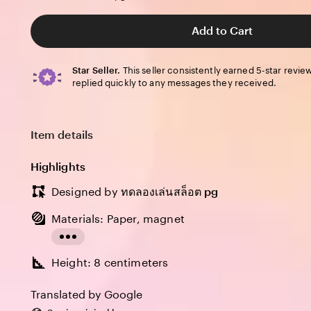
5
stars
Add to Cart
Star Seller.
This seller consistently earned 5-star revie
replied quickly to any messages they received.
Item details
Highlights
Designed by
ทดลองเล่นสล็อต pg
Materials: Paper, magnet
Read
Height: 8 centimeters
the
full
Translated by Google
description