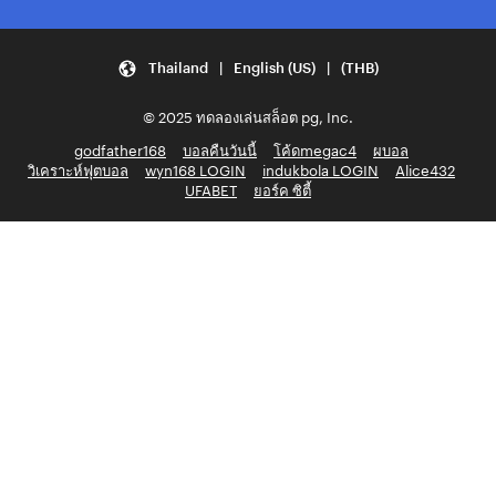
Thailand | English (US) | (THB)
© 2025 ทดลองเล่นสล็อต pg, Inc.
godfather168
บอลคืนวันนี้
โค้ดmegac4
ผบอล
วิเคราะห์ฟุตบอล
wyn168 LOGIN
indukbola LOGIN
Alice432
UFABET
ยอร์ค ซิตี้