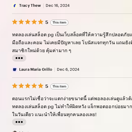
i
Tracy Thew
Dec 16, 2024
s
5
t
5
This item
out
i
of
ทดลองเล่นสล็อต pg เป็นเว็บสล็อตที่ให้ความรู้สึกปลอดภัยแล
5
n
stars
มือถือและคอม ไม่เคยมีปัญหาเลย โบนัสแจกทุกวัน แถมยัง
g
สมาชิกใหม่ด้วย คุ้มค่ามาก ๆ
r
e
L
v
i
Laura Maria Grillo
Dec 6, 2024
i
s
e
5
t
5
This item
out
w
i
of
ตอนแรกไม่เชื่อว่าจะแตกง่ายขนาดนี้ แต่พอลองเล่นดูแล้วต
5
b
n
stars
ทดลองเล่นสล็อต pg ไม่ทำให้ผิดหวัง แจ็กพอตออกบ่อยมาก 
y
g
ในวันเดียว แนะนำให้เพื่อนทุกคนลองเลย!
T
r
r
e
L