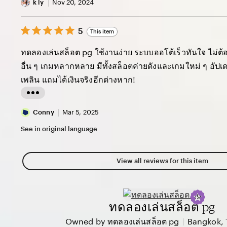
a
v
i
k ly
Nov 20, 2024
c
i
s
y
e
5
t
5
This item
out
T
w
i
of
ทดลองเล่นสล็อต pg ใช้งานง่าย ระบบออโต้เร็วทันใจ ไม่ต
5
h
b
n
stars
อื่น ๆ เกมหลากหลาย มีทั้งสล็อตค่ายดังและเกมใหม่ ๆ อัป
e
y
g
เพลิน แถมได้เงินจริงอีกต่างหาก!
w
L
r
a
e
L
u
v
i
Conny
Mar 5, 2025
r
i
s
See in original language
a
e
t
M
w
i
View all reviews for this item
a
b
n
r
y
g
i
k
r
ทดลองเล่นสล็อต pg
a
l
e
G
y
Owned by ทดลองเล่นสล็อต pg
|
Bangkok, 
v