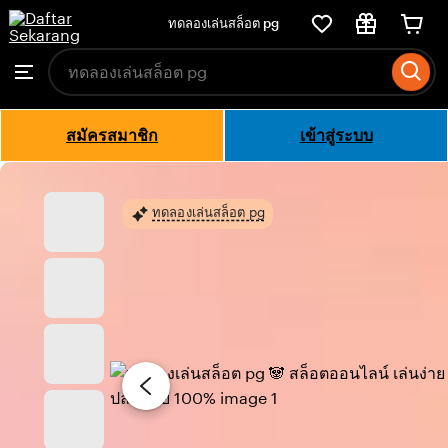
ทดลอง
ทดลองเล่นสล็อต pg
Skip
เล่น
to
Search
Browse
สล็อต
ontent
for
pg
items
or
สมัครสมาชิก
เข้าสู่ระบบ
shops
ทดลองเล่นสล็อต pg