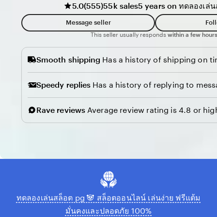
5.0
(555)
55k sales
5 years on ทดลองเล่น
r
i
i
e
Message seller
Fol
l
w
This seller usually responds
within a few hours
l
b
o
Smooth shipping
Has a history of shipping on t
y
C
Speedy replies
Has a history of replying to mess
o
n
Rave reviews
Average review rating is 4.8 or hig
n
y
ทดลองเล่นสล็อต pg 🐼 สล็อตออนไลน์ เล่นง่าย ฟรีแต้ม
มั่นคงและปลอดภัย 100%