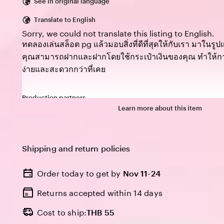
See in original language
Translate to English
Sorry, we could not translate this listing to English.
ทดลองเล่นสล็อต pg แล้วมอบสิ่งที่ดีที่สุดให้กับเรา มาในรู
คุณสามารถฝากและฝากโดยใช้กระเป๋าเงินของคุณ ทำให้ก
ง่ายและสะดวกกว่าที่เคย
Production partners
Learn more about this item
ทดลองเล่นสล็อต pg makes this item with help from
Paperworks, The Netherlands
View all
Shipping and return policies
Order today to get by
Nov 11-24
Returns accepted
within 14 days
Cost to ship:
THB
55