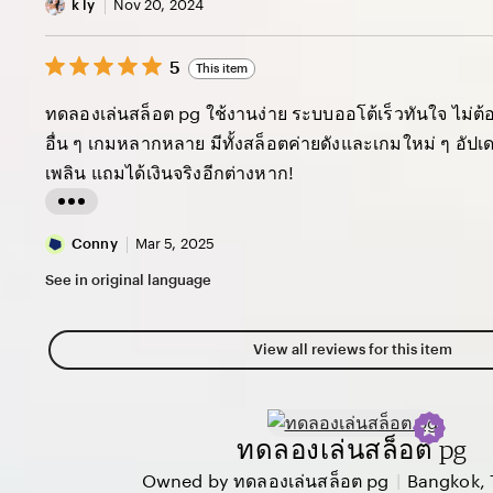
a
v
i
k ly
Nov 20, 2024
c
i
s
y
e
5
t
5
This item
out
T
w
i
of
ทดลองเล่นสล็อต pg ใช้งานง่าย ระบบออโต้เร็วทันใจ ไม่ต
5
h
b
n
stars
อื่น ๆ เกมหลากหลาย มีทั้งสล็อตค่ายดังและเกมใหม่ ๆ อัป
e
y
g
เพลิน แถมได้เงินจริงอีกต่างหาก!
w
L
r
a
e
L
u
v
i
Conny
Mar 5, 2025
r
i
s
See in original language
a
e
t
M
w
i
View all reviews for this item
a
b
n
r
y
g
i
k
r
ทดลองเล่นสล็อต pg
a
l
e
G
y
Owned by ทดลองเล่นสล็อต pg
|
Bangkok, 
v