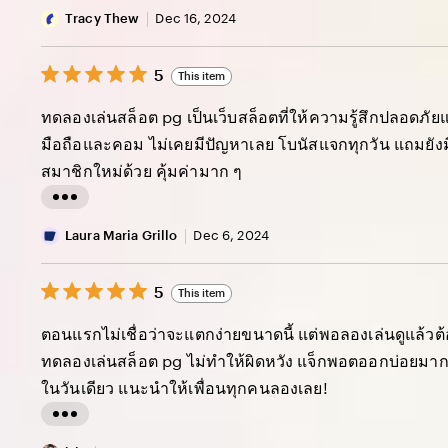
i
Tracy Thew
Dec 16, 2024
s
5
t
5
This item
out
i
of
ทดลองเล่นสล็อต pg เป็นเว็บสล็อตที่ให้ความรู้สึกปลอดภัยแล
5
n
stars
มือถือและคอม ไม่เคยมีปัญหาเลย โบนัสแจกทุกวัน แถมยัง
g
สมาชิกใหม่ด้วย คุ้มค่ามาก ๆ
r
e
L
v
i
Laura Maria Grillo
Dec 6, 2024
i
s
e
5
t
5
This item
out
w
i
of
ตอนแรกไม่เชื่อว่าจะแตกง่ายขนาดนี้ แต่พอลองเล่นดูแล้วต
5
b
n
stars
ทดลองเล่นสล็อต pg ไม่ทำให้ผิดหวัง แจ็กพอตออกบ่อยมาก 
y
g
ในวันเดียว แนะนำให้เพื่อนทุกคนลองเลย!
T
r
r
e
L