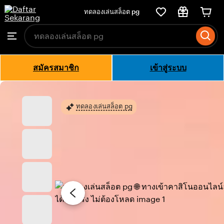
ทดลอง
ทดลองเล่นสล็อต pg
Skip
เล่น
to
Search
Browse
สล็อต
ontent
for
pg
items
or
สมัครสมาชิก
เข้าสู่ระบบ
shops
ทดลองเล่นสล็อต pg