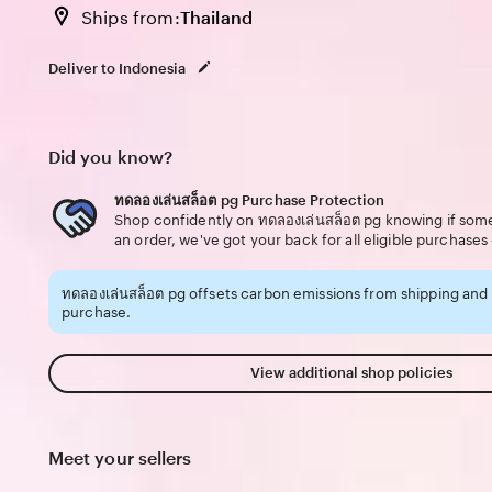
Ships from:
Thailand
Deliver to Indonesia
Did you know?
ทดลองเล่นสล็อต pg Purchase Protection
Shop confidently on ทดลองเล่นสล็อต pg knowing if som
an order, we've got your back for all eligible purchase
ทดลองเล่นสล็อต pg offsets carbon emissions from shipping and
purchase.
View additional shop policies
Meet your sellers