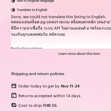
See in original language
Translate to English
Sorry, we could not translate this listing to English.
ทดลองเล่นสล็อต pg แหล่งรวมเกม สล็อตแตกหนัก เล่นง่าย ได
ที่มีความน่าเชื่อถือ ระบบ API ไม่ผ่านเอเย่นต์ มาพร้อมระ
รองรับทุกแพลตฟอร์ม สมัครเลย
Production partners
Learn more about this item
ทดลองเล่นสล็อต pg makes this item with help from
Paperworks, The Netherlands
View all
Shipping and return policies
Order today to get by
Nov 11-24
Returns accepted
within 14 days
Cost to ship:
THB
55