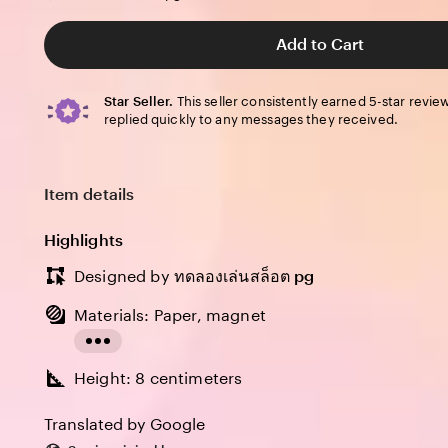
5
stars
Add to Cart
Star Seller.
This seller consistently earned 5-star revie
replied quickly to any messages they received.
Item details
Highlights
Designed by
ทดลองเล่นสล็อต pg
Materials: Paper, magnet
Read
Height: 8 centimeters
the
full
Translated by Google
description