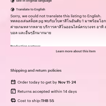
See in original language
Translate to English
Sorry, we could not translate this listing to English.
ทดลองเล่นสล็อต pg พบกับเว็บคาสิโนอันดับ 1 มาพร้อมโอ
ค่ายเกมหลากหลาย บริการคาสิโนออนไลน์ครบวงจร อาทิ ส
บอล และอื่นๆอีกมากมาย
Production partners
Learn more about this item
ทดลองเล่นสล็อต pg makes this item with help from
Paperworks, The Netherlands
View all
Shipping and return policies
Order today to get by
Nov 11-24
Returns accepted
within 14 days
Cost to ship:
THB
55