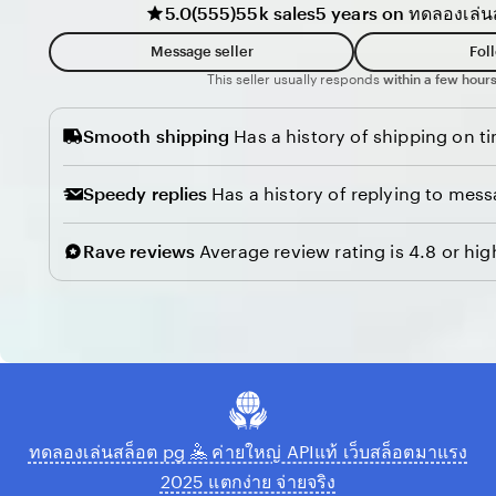
5.0
(555)
55k sales
5 years on ทดลองเล่น
r
i
i
e
Message seller
Fol
l
w
This seller usually responds
within a few hours
l
b
o
Smooth shipping
Has a history of shipping on t
y
C
Speedy replies
Has a history of replying to mess
o
n
Rave reviews
Average review rating is 4.8 or hig
n
y
ทดลองเล่นสล็อต pg 🤽 ค่ายใหญ่ APIแท้ เว็บสล็อตมาแรง
2025 แตกง่าย จ่ายจริง