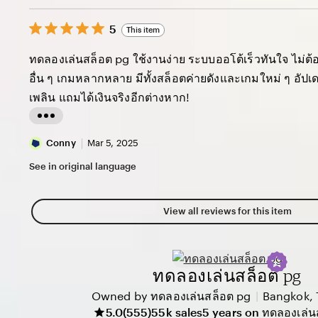
c
i
s
y
e
5
t
5
This item
out
T
w
i
of
ทดลองเล่นสล็อต pg ใช้งานง่าย ระบบออโต้เร็วทันใจ ไม่ต
5
h
b
n
stars
อื่น ๆ เกมหลากหลาย มีทั้งสล็อตค่ายดังและเกมใหม่ ๆ อัป
e
y
g
เพลิน แถมได้เงินจริงอีกต่างหาก!
w
L
r
a
e
L
u
v
i
Conny
Mar 5, 2025
r
i
s
See in original language
a
e
t
M
w
i
View all reviews for this item
a
b
n
r
y
g
i
k
r
ทดลองเล่นสล็อต pg
a
l
e
G
y
Owned by ทดลองเล่นสล็อต pg
|
Bangkok, 
v
5.0
(555)
55k sales
5 years on ทดลองเล่น
r
i