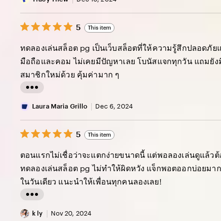
s
5
t
5
This item
out
i
of
ทดลองเล่นสล็อต pg เป็นเว็บสล็อตที่ให้ความรู้สึกปลอดภัยแล
5
n
stars
มือถือและคอม ไม่เคยมีปัญหาเลย โบนัสแจกทุกวัน แถมยัง
g
สมาชิกใหม่ด้วย คุ้มค่ามาก ๆ
r
e
L
v
i
Laura Maria Grillo
Dec 6, 2024
i
s
e
5
t
5
This item
out
w
i
of
ตอนแรกไม่เชื่อว่าจะแตกง่ายขนาดนี้ แต่พอลองเล่นดูแล้วต
5
b
n
stars
ทดลองเล่นสล็อต pg ไม่ทำให้ผิดหวัง แจ็กพอตออกบ่อยมาก 
y
g
ในวันเดียว แนะนำให้เพื่อนทุกคนลองเลย!
T
r
r
e
L
a
v
i
k ly
Nov 20, 2024