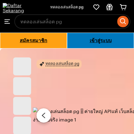
ทดลอง
ทดลองเล่นสล็อต pg
Skip
เล่น
to
Search
Browse
สล็อต
ontent
for
pg
items
or
สมัครสมาชิก
เข้าสู่ระบบ
shops
ทดลองเล่นสล็อต pg