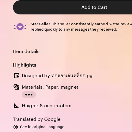
stars
Add to Cart
Star Seller.
This seller consistently earned 5-star revie
replied quickly to any messages they received.
Item details
Highlights
Designed by
ทดลองเล่นสล็อต pg
Materials: Paper, magnet
Read
Height: 8 centimeters
the
full
Translated by Google
description
See in original language