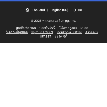
Thailand | English (US) | (THB)
© 2025 ทดลองเล่นสล็อต pg, Inc.
godfather168
บอลคืนวันนี้
โค้ดmegac4
ผบอล
วิเคราะห์ฟุตบอล
wyn168 LOGIN
indukbola LOGIN
Alice432
UFABET
ยอร์ค ซิตี้