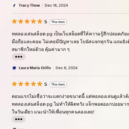
i
Tracy Thew
Dec 16, 2024
s
5
t
5
This item
out
i
of
ทดลองเล่นสล็อต pg เป็นเว็บสล็อตที่ให้ความรู้สึกปลอดภัยแล
5
n
stars
มือถือและคอม ไม่เคยมีปัญหาเลย โบนัสแจกทุกวัน แถมยัง
g
สมาชิกใหม่ด้วย คุ้มค่ามาก ๆ
r
e
L
v
i
Laura Maria Grillo
Dec 6, 2024
i
s
e
5
t
5
This item
out
w
i
of
ตอนแรกไม่เชื่อว่าจะแตกง่ายขนาดนี้ แต่พอลองเล่นดูแล้วต
5
b
n
stars
ทดลองเล่นสล็อต pg ไม่ทำให้ผิดหวัง แจ็กพอตออกบ่อยมาก 
y
g
ในวันเดียว แนะนำให้เพื่อนทุกคนลองเลย!
T
r
r
e
L