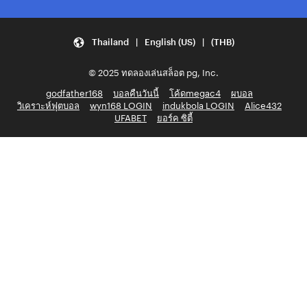
Thailand | English (US) | (THB)
© 2025 ทดลองเล่นสล็อต pg, Inc.
godfather168
บอลคืนวันนี้
โค้ดmegac4
ผบอล
วิเคราะห์ฟุตบอล
wyn168 LOGIN
indukbola LOGIN
Alice432
UFABET
ยอร์ค ซิตี้