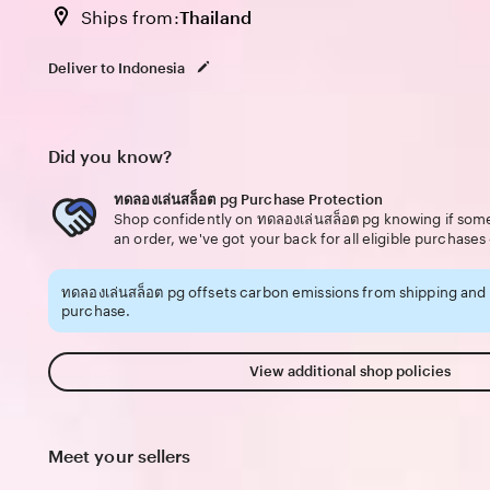
Ships from:
Thailand
Deliver to Indonesia
Did you know?
ทดลองเล่นสล็อต pg Purchase Protection
Shop confidently on ทดลองเล่นสล็อต pg knowing if som
an order, we've got your back for all eligible purchase
ทดลองเล่นสล็อต pg offsets carbon emissions from shipping and
purchase.
View additional shop policies
Meet your sellers