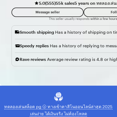
5.0
(555)
55k sales
5 years on ทดลองเล่น
r
i
i
e
Message seller
Fol
l
w
This seller usually responds
within a few hours
l
b
o
Smooth shipping
Has a history of shipping on t
y
C
Speedy replies
Has a history of replying to mess
o
n
Rave reviews
Average review rating is 4.8 or hig
n
y
ทดลองเล่นสล็อต pg 🌝 ทางเข้าคาสิโนออนไลน์ล่าสุด 2025
เล่นง่าย ได้เงินจริง ไม่ต้องโหลด