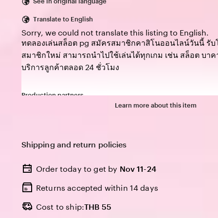
See in original language
Translate to English
Sorry, we could not translate this listing to English.
ทดลองเล่นสล็อต pg สมัครสมาชิกคาสิโนออนไลน์วันนี้ รับโ
สมาชิกใหม่ สามารถนำไปใช้เล่นได้ทุกเกม เช่น สล็อต บาคา
บริการลูกค้าตลอด 24 ชั่วโมง
Production partners
Learn more about this item
ทดลองเล่นสล็อต pg makes this item with help from
Paperworks, The Netherlands
View all
Shipping and return policies
Order today to get by
Nov 11-24
Returns accepted
within 14 days
Cost to ship:
THB
55