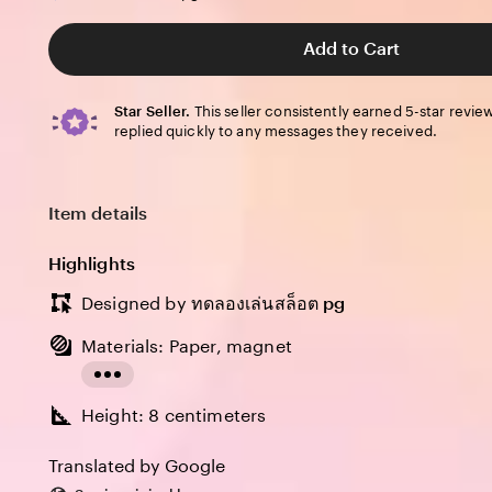
5
stars
Add to Cart
Star Seller.
This seller consistently earned 5-star revie
replied quickly to any messages they received.
Item details
Highlights
Designed by
ทดลองเล่นสล็อต pg
Materials: Paper, magnet
Read
Height: 8 centimeters
the
full
Translated by Google
description