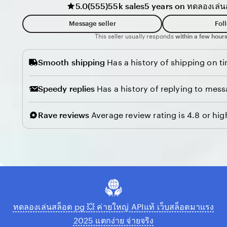
5.0
(555)
55k sales
5 years on ทดลองเล่น
r
i
i
e
Message seller
Fol
l
w
This seller usually responds
within a few hours
l
b
o
Smooth shipping
Has a history of shipping on t
y
C
Speedy replies
Has a history of replying to mess
o
n
Rave reviews
Average review rating is 4.8 or hig
n
y
ทดลองเล่นสล็อต pg 💥 ค่ายใหญ่ APIแท้ เว็บสล็อตมาแรง
2025 แตกง่าย จ่ายจริง