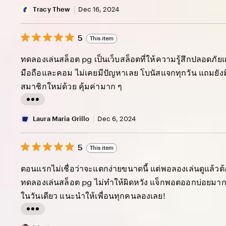
i
Tracy Thew
Dec 16, 2024
s
5
t
5
This item
out
i
of
ทดลองเล่นสล็อต pg เป็นเว็บสล็อตที่ให้ความรู้สึกปลอดภัยแล
5
n
stars
มือถือและคอม ไม่เคยมีปัญหาเลย โบนัสแจกทุกวัน แถมยัง
g
สมาชิกใหม่ด้วย คุ้มค่ามาก ๆ
r
e
L
v
i
Laura Maria Grillo
Dec 6, 2024
i
s
e
5
t
5
This item
out
w
i
of
ตอนแรกไม่เชื่อว่าจะแตกง่ายขนาดนี้ แต่พอลองเล่นดูแล้วต
5
b
n
stars
ทดลองเล่นสล็อต pg ไม่ทำให้ผิดหวัง แจ็กพอตออกบ่อยมาก 
y
g
ในวันเดียว แนะนำให้เพื่อนทุกคนลองเลย!
T
r
r
e
L