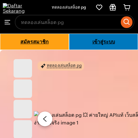
ทดลอง
ทดลองเล่นสล็อต pg
Skip
เล่น
to
Search
Browse
สล็อต
ontent
for
pg
items
or
สมัครสมาชิก
เข้าสู่ระบบ
shops
ทดลองเล่นสล็อต pg