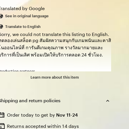
full
Translated by Google
description
See in original language
Translate to English
Sorry, we could not translate this listing to English.
ทดลองเล่นสล็อต pg สัมผัสความสนุกกับเกมพนันและคาสิ
โนออนไลน์ที่ การันตีเกมคุณภาพ รางวัลมากมายและ
บริการที่เป็นเลิศ พร้อมเปิดให้บริการตลอด 24 ชั่วโมง.
Production partners
Learn more about this item
ทดลองเล่นสล็อต pg makes this item with help from
Paperworks, The Netherlands
View all
Shipping and return policies
Order today to get by
Nov 11-24
Returns accepted
within 14 days