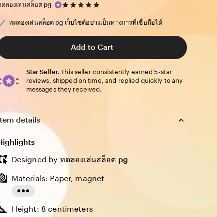
5
ทดลองเล่นสล็อต pg
out
of
ทดลองเล่นสล็อต pg เว็บไซต์อย่างเป็นทางการที่เชื่อถือได้
5
stars
Add to Cart
Star Seller.
This seller consistently earned 5-star
reviews, shipped on time, and replied quickly to any
messages they received.
Item details
Highlights
Designed by
ทดลองเล่นสล็อต pg
Materials: Paper, magnet
Read
Height: 8 centimeters
the