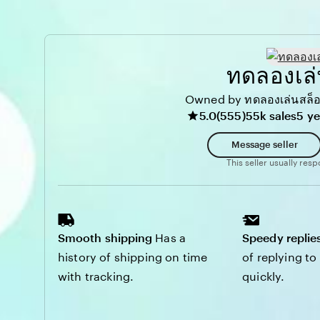
n
h
a
e
g
e
u
w
r
w
r
b
e
a
y
ทดลองเล่
v
M
k
i
Owned by ทดลองเล่นสล็
a
l
e
5.0
(555)
55k sales
5 ye
r
y
w
i
Message seller
b
a
This seller usually res
y
G
C
r
o
i
n
Smooth shipping
Has a
Speedy replie
l
n
history of shipping on time
of replying t
l
y
with tracking.
quickly.
o