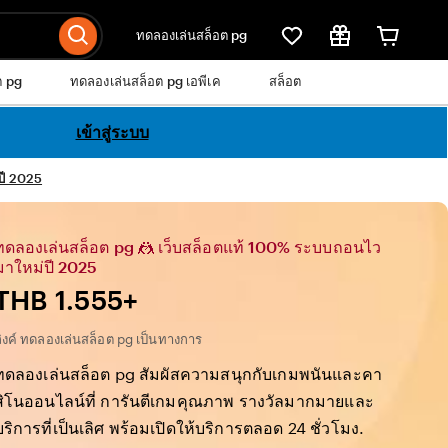
ทดลองเล่นสล็อต pg
ต pg
ทดลองเล่นสล็อต pg เอพีเค
สล็อต
เข้าสู่ระบบ
ปี 2025
ทดลองเล่นสล็อต pg 🤼 เว็บสล็อตแท้ 100% ระบบถอนไว
มาใหม่ปี 2025
Price:
THB 1.555+
ิงค์ ทดลองเล่นสล็อต pg เป็นทางการ
ทดลองเล่นสล็อต pg สัมผัสความสนุกกับเกมพนันและคา
สิโนออนไลน์ที่ การันตีเกมคุณภาพ รางวัลมากมายและ
บริการที่เป็นเลิศ พร้อมเปิดให้บริการตลอด 24 ชั่วโมง.