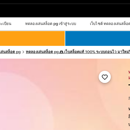
ะเบียน
ทดลองเล่นสล็อต pg เข้าสู่ระบบ
เว็บไซต์ ทดลองเล่นสล็อ
ล่นสล็อต pg
ทดลองเล่นสล็อต pg 🤼 เว็บสล็อตแท้ 100% ระบบถอนไว มาใหม่
Add
to
Favorites
ล