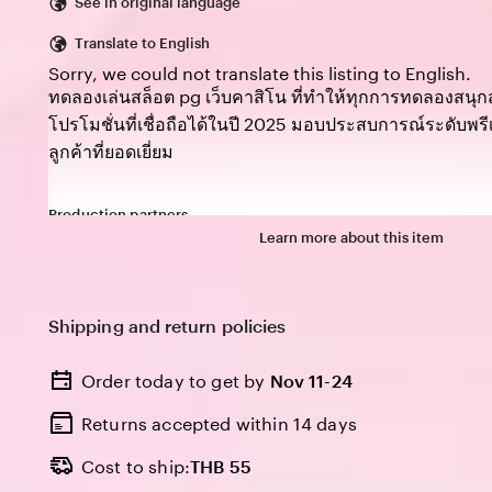
See in original language
Translate to English
Sorry, we could not translate this listing to English.
ทดลองเล่นสล็อต pg เว็บคาสิโน ที่ทำให้ทุกการทดลองสนุกส
โปรโมชั่นที่เชื่อถือได้ในปี 2025 มอบประสบการณ์ระดับพรี
ลูกค้าที่ยอดเยี่ยม
Production partners
Learn more about this item
ทดลองเล่นสล็อต pg makes this item with help from
Paperworks, The Netherlands
View all
Shipping and return policies
Order today to get by
Nov 11-24
Returns accepted
within 14 days
Cost to ship:
THB
55