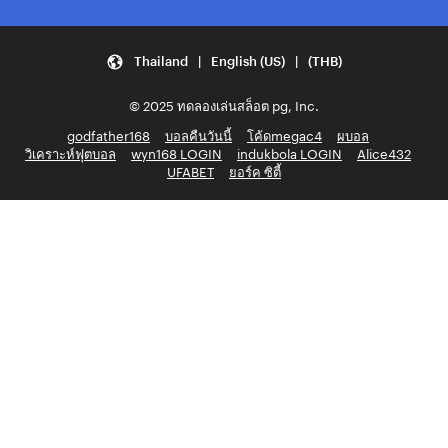
Thailand | English (US) | (THB)
© 2025 ทดลองเล่นสล็อต pg, Inc.
godfather168
บอลคืนวันนี้
โค้ดmegac4
ผบอล
วิเคราะห์ฟุตบอล
wyn168 LOGIN
indukbola LOGIN
Alice432
UFABET
ยอร์ค ซิตี้