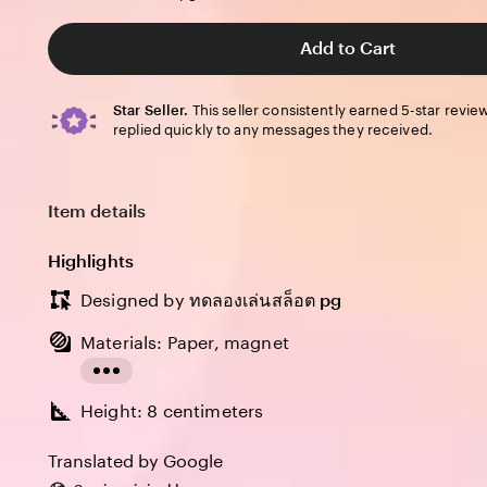
5
stars
Add to Cart
Star Seller.
This seller consistently earned 5-star revie
replied quickly to any messages they received.
Item details
Highlights
Designed by
ทดลองเล่นสล็อต pg
Materials: Paper, magnet
Read
Height: 8 centimeters
the
full
Translated by Google
description