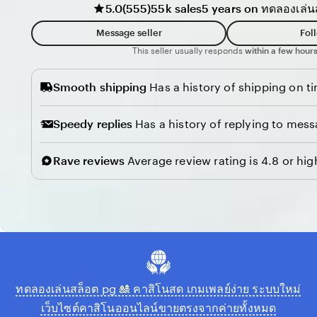
5.0
(555)
55k sales
5 years on ทดลองเล่น
r
i
i
e
Message seller
Fol
l
w
This seller usually responds
within a few hours
l
b
o
Smooth shipping
Has a history of shipping on t
y
C
Speedy replies
Has a history of replying to mess
o
n
Rave reviews
Average review rating is 4.8 or hig
n
y
ทดลองเล่นสล็อต pg 🎎 คาสิโนสด เกมเพลย์ง่าย ระบบใหม่
เว็บไซต์คาสิโนออนไลน์ขายตรงจากค่ายทั้งหมด