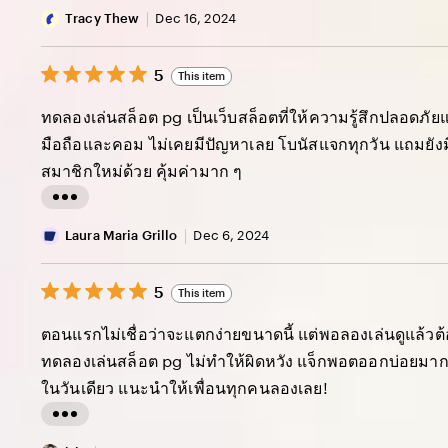
i
Tracy Thew
Dec 16, 2024
s
5
t
5
This item
out
i
of
ทดลองเล่นสล็อต pg เป็นเว็บสล็อตที่ให้ความรู้สึกปลอดภัยแล
5
n
stars
มือถือและคอม ไม่เคยมีปัญหาเลย โบนัสแจกทุกวัน แถมยัง
g
สมาชิกใหม่ด้วย คุ้มค่ามาก ๆ
r
e
L
v
i
Laura Maria Grillo
Dec 6, 2024
i
s
e
5
t
5
This item
out
w
i
of
ตอนแรกไม่เชื่อว่าจะแตกง่ายขนาดนี้ แต่พอลองเล่นดูแล้วต
5
b
n
stars
ทดลองเล่นสล็อต pg ไม่ทำให้ผิดหวัง แจ็กพอตออกบ่อยมาก 
y
g
ในวันเดียว แนะนำให้เพื่อนทุกคนลองเลย!
T
r
r
e
L