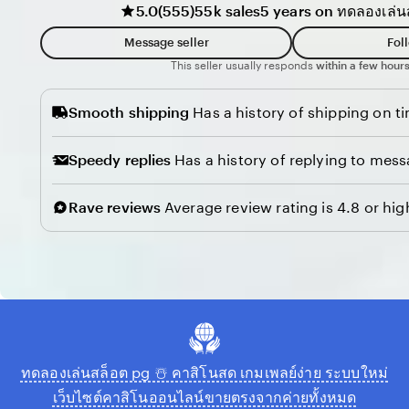
5.0
(555)
55k sales
5 years on ทดลองเล่น
r
i
i
e
Message seller
Fol
l
w
This seller usually responds
within a few hours
l
b
o
Smooth shipping
Has a history of shipping on t
y
C
Speedy replies
Has a history of replying to mess
o
n
Rave reviews
Average review rating is 4.8 or hig
n
y
ทดลองเล่นสล็อต pg ☃️ คาสิโนสด เกมเพลย์ง่าย ระบบใหม่
เว็บไซต์คาสิโนออนไลน์ขายตรงจากค่ายทั้งหมด