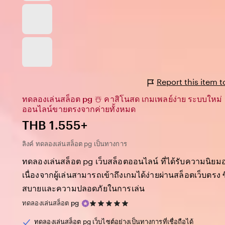
Report this item 
ทดลองเล่นสล็อต pg ☃️ คาสิโนสด เกมเพลย์ง่าย ระบบใหม่ 
ออนไลน์ขายตรงจากค่ายทั้งหมด
Price:
THB 1.555+
ลิงค์ ทดลองเล่นสล็อต pg เป็นทางการ
ทดลองเล่นสล็อต pg เว็บสล็อตออนไลน์ ที่ได้รับความนิยมอ
เนื่องจากผู้เล่นสามารถเข้าถึงเกมได้ง่ายผ่านสล็อตเว็บตรง
สบายและความปลอดภัยในการเล่น
5
ทดลองเล่นสล็อต pg
out
of
ทดลองเล่นสล็อต pg เว็บไซต์อย่างเป็นทางการที่เชื่อถือได้