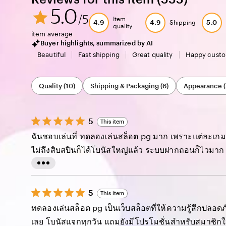
5.0
/5
Item
4.9
4.9
5.0
Shipping
quality
item average
Buyer highlights, summarized by AI
Beautiful
Fast shipping
Great quality
Happy cust
Filter
Quality (10)
Shipping & Packaging (6)
Appearance (
by
category
5
5
This item
out
ฉันชอบเล่นที่ ทดลองเล่นสล็อต pg มาก เพราะแต่ละเกมม
of
5
ไม่ถึงสิบสปินก็ได้โบนัสใหญ่แล้ว ระบบฝากถอนก็ไวมาก ใช
stars
L
i
5
5
This item
s
out
ทดลองเล่นสล็อต pg เป็นเว็บสล็อตที่ให้ความรู้สึกปลอด
of
t
5
เลย โบนัสแจกทุกวัน แถมยังมีโปรโมชั่นสำหรับสมาชิกให
i
stars