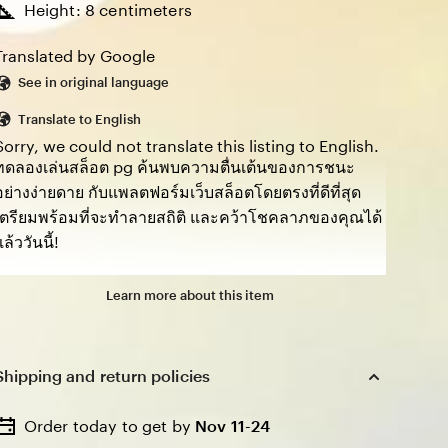
Height: 8 centimeters
the
full
Translated by Google
description
See in original language
Translate to English
Sorry, we could not translate this listing to English.
ทดลองเล่นสล็อต pg ค้นพบความตื่นเต้นของการชนะ
อย่างง่ายดาย กับแพลตฟอร์มเว็บสล็อตโดยตรงที่ดีที่สุด
เตรียมพร้อมที่จะทำลายสถิติ และคว้าโชคลาภของคุณได้
ล้ววันนี้!
Learn more about this item
Production partners
ทดลองเล่นสล็อต pg makes this item with help from
Paperworks, The Netherlands
View all
Shipping and return policies
Order today to get by
Nov 11-24