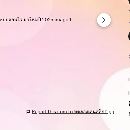
ไ
Report this item to ทดลองเล่นสล็อต pg