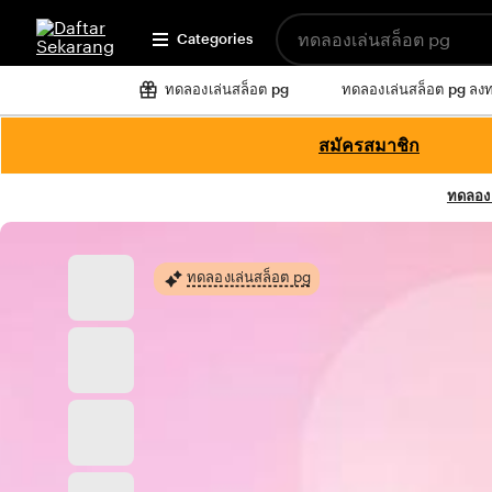
Skip
Search
ทดลอง
to
Categories
for
เล่น
Content
items
สล็อต
or
ทดลองเล่นสล็อต pg
ทดลองเล่นสล็อต pg ลงท
pg
shops
สมัครสมาชิก
ทดลองเ
ทดลองเล่นสล็อต pg