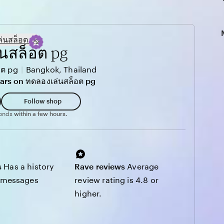
นสล็อต pg
อต pg
|
Bangkok, Thailand
ars on ทดลองเล่นสล็อต pg
Follow shop
ponds
within a few hours.
s
Has a history
Rave reviews
Average
o messages
review rating is 4.8 or
higher.