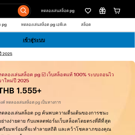
ทดลองเล่นสล็อต pg
ต pg
ทดลองเล่นสล็อต pg เอพีเค
สล็อต
เข้าสู่ระบบ
ปี 2025
ทดลองเล่นสล็อต pg ☑️ เว็บสล็อตแท้ 100% ระบบถอนไว
มาใหม่ปี 2025
Price:
THB 1.555+
ิงค์ ทดลองเล่นสล็อต pg เป็นทางการ
ทดลองเล่นสล็อต pg ค้นพบความตื่นเต้นของการชนะ
อย่างง่ายดาย กับแพลตฟอร์มเว็บสล็อตโดยตรงที่ดีที่สุด
เตรียมพร้อมที่จะทำลายสถิติ และคว้าโชคลาภของคุณ