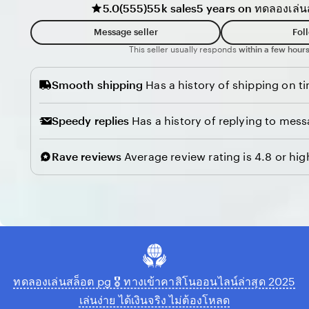
5.0
(555)
55k sales
5 years on ทดลองเล่น
r
i
i
e
Message seller
Fol
l
w
This seller usually responds
within a few hours
l
b
o
Smooth shipping
Has a history of shipping on t
y
C
Speedy replies
Has a history of replying to mess
o
n
Rave reviews
Average review rating is 4.8 or hig
n
y
ทดลองเล่นสล็อต pg 🎖️ ทางเข้าคาสิโนออนไลน์ล่าสุด 2025
เล่นง่าย ได้เงินจริง ไม่ต้องโหลด