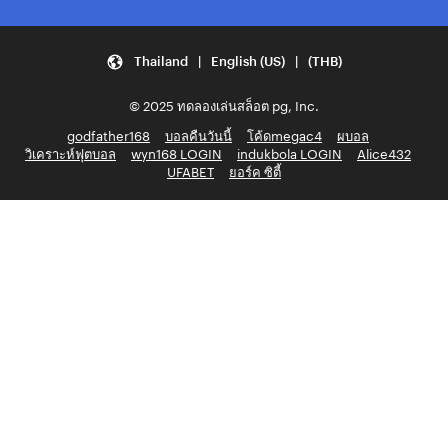
Thailand | English (US) | (THB)
© 2025 ทดลองเล่นสล็อต pg, Inc.
godfather168
บอลคืนวันนี้
โค้ดmegac4
ผบอล
วิเคราะห์ฟุตบอล
wyn168 LOGIN
indukbola LOGIN
Alice432
UFABET
ยอร์ค ซิตี้