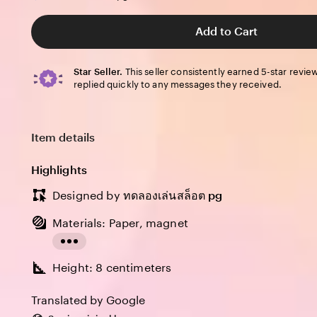
5
stars
Add to Cart
Star Seller.
This seller consistently earned 5-star revie
replied quickly to any messages they received.
Item details
Highlights
Designed by
ทดลองเล่นสล็อต pg
Materials: Paper, magnet
Read
Height: 8 centimeters
the
full
Translated by Google
description