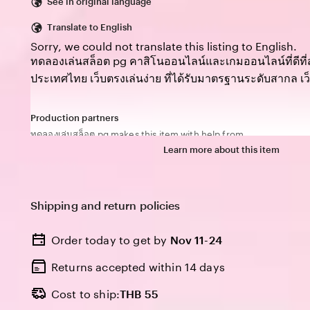
See in original language
Translate to English
Sorry, we could not translate this listing to English.
ทดลองเล่นสล็อต pg คาสิโนออนไลน์และเกมออนไลน์ที่ดีที่ส
ประเทศไทย เว็บตรงเล่นง่าย ที่ได้รับมาตรฐานระดับสากล เ
Production partners
ทดลองเล่นสล็อต pg makes this item with help from
Paperworks, The Netherlands
Learn more about this item
View all
Shipping and return policies
Order today to get by
Nov 11-24
Returns accepted
within 14 days
Cost to ship:
THB
55