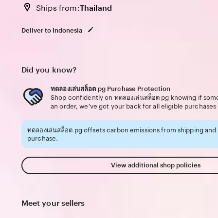
Ships from:
Thailand
Deliver to Indonesia
Did you know?
ทดลองเล่นสล็อต pg Purchase Protection
Shop confidently on ทดลองเล่นสล็อต pg knowing if som
an order, we've got your back for all eligible purchase
ทดลองเล่นสล็อต pg offsets carbon emissions from shipping and
purchase.
View additional shop policies
Meet your sellers