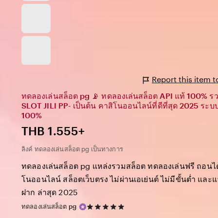
Report this item 
ทดลองเล่นสล็อต pg 📡 ทดลองเล่นสล็อต API แท้ 100% 
SLOT JILI PP- เป็นต้น คาสิโนออนไลน์ที่ดีที่สุด 2025 ระ
100%
Price:
THB 1.555+
ลิงค์ ทดลองเล่นสล็อต pg เป็นทางการ
ทดลองเล่นสล็อต pg แหล่งรวมสล็อต ทดลองเล่นฟรี ถอนได
โนออนไลน์ สล็อตเว็บตรง ไม่ผ่านเอเย่นต์ ไม่มีขั้นต่ำ และแ
ฝาก ล่าสุด 2025
5
ทดลองเล่นสล็อต pg
out