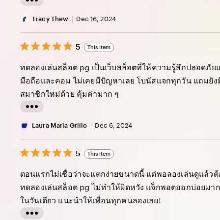
L
i
Tracy Thew
Dec 16, 2024
s
5
t
5
This item
out
i
of
ทดลองเล่นสล็อต pg เป็นเว็บสล็อตที่ให้ความรู้สึกปลอดภัยแล
5
n
stars
มือถือและคอม ไม่เคยมีปัญหาเลย โบนัสแจกทุกวัน แถมยัง
g
สมาชิกใหม่ด้วย คุ้มค่ามาก ๆ
r
e
L
v
i
Laura Maria Grillo
Dec 6, 2024
i
s
e
5
t
5
This item
out
w
i
of
ตอนแรกไม่เชื่อว่าจะแตกง่ายขนาดนี้ แต่พอลองเล่นดูแล้วต
5
b
n
stars
ทดลองเล่นสล็อต pg ไม่ทำให้ผิดหวัง แจ็กพอตออกบ่อยมาก 
y
g
ในวันเดียว แนะนำให้เพื่อนทุกคนลองเลย!
T
r
r
e
L