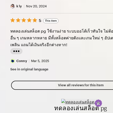
a
v
i
k ly
Nov 20, 2024
c
i
s
y
e
5
t
5
This item
out
T
w
i
of
ทดลองเล่นสล็อต pg ใช้งานง่าย ระบบออโต้เร็วทันใจ ไม่ต
5
h
b
n
stars
อื่น ๆ เกมหลากหลาย มีทั้งสล็อตค่ายดังและเกมใหม่ ๆ อัป
e
y
g
เพลิน แถมได้เงินจริงอีกต่างหาก!
w
L
r
a
e
L
u
v
i
Conny
Mar 5, 2025
r
i
s
See in original language
a
e
t
M
w
i
View all reviews for this item
a
b
n
r
y
g
i
k
r
ทดลองเล่นสล็อต pg
a
l
e