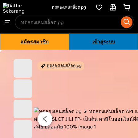
ทดลอง
ทดลองเล่นสล็อต pg
Skip
เล่น
to
Search
Browse
สล็อต
ontent
for
pg
items
or
สมัครสมาชิก
เข้าสู่ระบบ
shops
ทดลองเล่นสล็อต pg