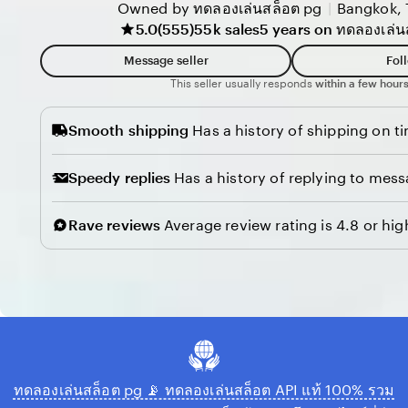
G
y
Owned by ทดลองเล่นสล็อต pg
|
Bangkok, 
v
5.0
(555)
55k sales
5 years on ทดลองเล่น
r
i
i
e
Message seller
Fol
l
w
This seller usually responds
within a few hours
l
b
o
Smooth shipping
Has a history of shipping on t
y
C
Speedy replies
Has a history of replying to mess
o
n
Rave reviews
Average review rating is 4.8 or hig
n
y
ทดลองเล่นสล็อต pg 📡 ทดลองเล่นสล็อต API แท้ 100% รวม