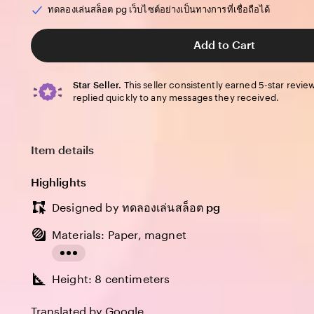
of
ทดลองเล่นสล็อต pg เว็บไซต์อย่างเป็นทางการที่เชื่อถือได้
5
stars
Add to Cart
Star Seller.
This seller consistently earned 5-star revie
replied quickly to any messages they received.
Item details
Highlights
Designed by
ทดลองเล่นสล็อต pg
Materials: Paper, magnet
Read
Height: 8 centimeters
the
full
Translated by Google