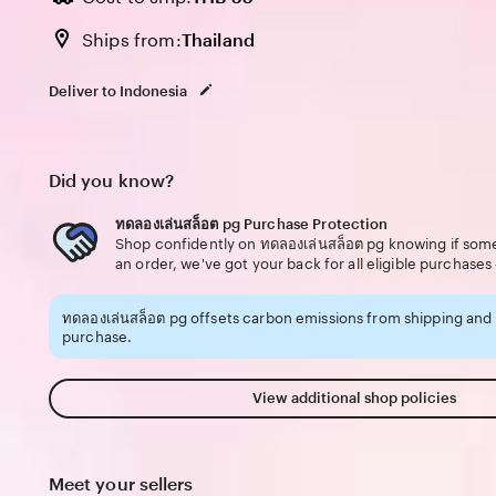
Ships from:
Thailand
Deliver to Indonesia
Did you know?
ทดลองเล่นสล็อต pg Purchase Protection
Shop confidently on ทดลองเล่นสล็อต pg knowing if som
an order, we've got your back for all eligible purchase
ทดลองเล่นสล็อต pg offsets carbon emissions from shipping and
purchase.
View additional shop policies
Meet your sellers