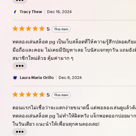
L
i
Tracy Thew
Dec 16, 2024
s
5
t
5
This item
out
i
of
ทดลองเล่นสล็อต pg เป็นเว็บสล็อตที่ให้ความรู้สึกปลอดภัยแล
5
n
stars
มือถือและคอม ไม่เคยมีปัญหาเลย โบนัสแจกทุกวัน แถมยัง
g
สมาชิกใหม่ด้วย คุ้มค่ามาก ๆ
r
e
L
v
i
Laura Maria Grillo
Dec 6, 2024
i
s
e
5
t
5
This item
out
w
i
of
ตอนแรกไม่เชื่อว่าจะแตกง่ายขนาดนี้ แต่พอลองเล่นดูแล้วต
5
b
n
stars
ทดลองเล่นสล็อต pg ไม่ทำให้ผิดหวัง แจ็กพอตออกบ่อยมาก 
y
g
ในวันเดียว แนะนำให้เพื่อนทุกคนลองเลย!
T
r
r
e
L