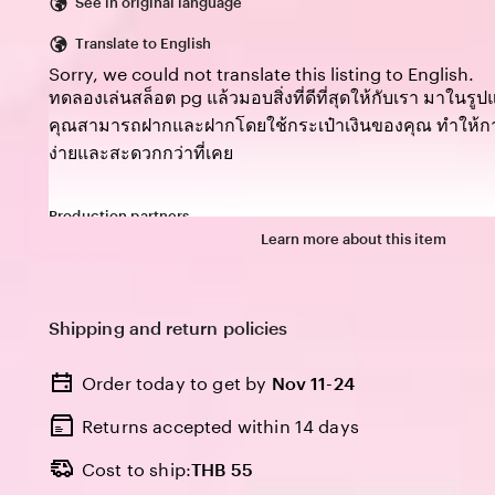
See in original language
Translate to English
Sorry, we could not translate this listing to English.
ทดลองเล่นสล็อต pg แล้วมอบสิ่งที่ดีที่สุดให้กับเรา มาในรู
คุณสามารถฝากและฝากโดยใช้กระเป๋าเงินของคุณ ทำให้ก
ง่ายและสะดวกกว่าที่เคย
Production partners
Learn more about this item
ทดลองเล่นสล็อต pg makes this item with help from
Paperworks, The Netherlands
View all
Shipping and return policies
Order today to get by
Nov 11-24
Returns accepted
within 14 days
Cost to ship:
THB
55