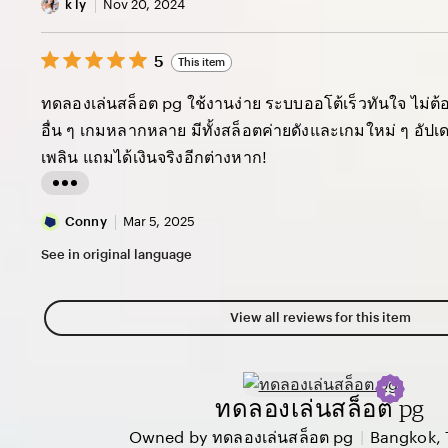
a
v
i
k ly
Nov 20, 2024
c
i
s
y
e
5
t
5
This item
out
T
w
i
of
ทดลองเล่นสล็อต pg ใช้งานง่าย ระบบออโต้เร็วทันใจ ไม่ต
5
h
b
n
stars
อื่น ๆ เกมหลากหลาย มีทั้งสล็อตค่ายดังและเกมใหม่ ๆ อัป
e
y
g
เพลิน แถมได้เงินจริงอีกต่างหาก!
w
L
r
a
e
L
u
v
i
Conny
Mar 5, 2025
r
i
s
See in original language
a
e
t
M
w
i
View all reviews for this item
a
b
n
r
y
g
i
k
r
ทดลองเล่นสล็อต pg
a
l
e
G
y
Owned by ทดลองเล่นสล็อต pg
|
Bangkok, 
v