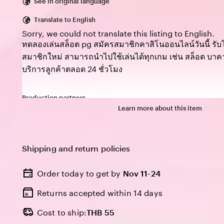
See in original language
Translate to English
Sorry, we could not translate this listing to English.
ทดลองเล่นสล็อต pg สมัครสมาชิกคาสิโนออนไลน์วันนี้ รับโ
สมาชิกใหม่ สามารถนำไปใช้เล่นได้ทุกเกม เช่น สล็อต บาคา
บริการลูกค้าตลอด 24 ชั่วโมง
Production partners
Learn more about this item
ทดลองเล่นสล็อต pg makes this item with help from
Paperworks, The Netherlands
View all
Shipping and return policies
Order today to get by
Nov 11-24
Returns accepted
within 14 days
Cost to ship:
THB
55