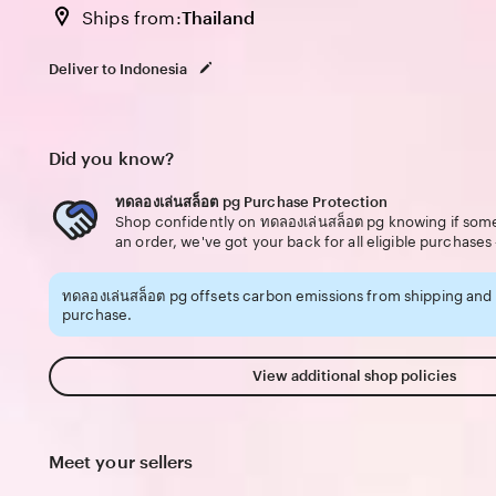
Ships from:
Thailand
Deliver to Indonesia
Did you know?
ทดลองเล่นสล็อต pg Purchase Protection
Shop confidently on ทดลองเล่นสล็อต pg knowing if som
an order, we've got your back for all eligible purchase
ทดลองเล่นสล็อต pg offsets carbon emissions from shipping and
purchase.
View additional shop policies
Meet your sellers