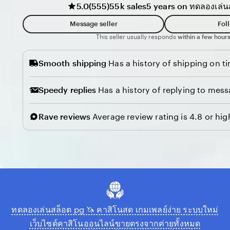
5.0
(555)
55k sales
5 years on ทดลองเล่น
r
i
i
e
Message seller
Fol
l
w
This seller usually responds
within a few hours
l
b
o
Smooth shipping
Has a history of shipping on t
y
C
Speedy replies
Has a history of replying to mess
o
n
Rave reviews
Average review rating is 4.8 or hig
n
y
ทดลองเล่นสล็อต pg 🦄 คาสิโนสด เกมเพลย์ง่าย ระบบใหม่
เว็บไซต์คาสิโนออนไลน์ขายตรงจากค่ายทั้งหมด