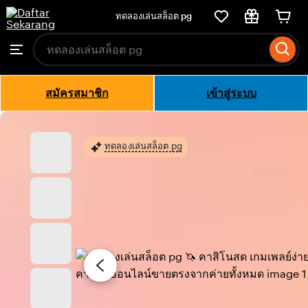
ทดลอง
ทดลองเล่นสล็อต pg
Skip
เล่น
to
Search
Browse
สล็อต
ontent
for
pg
items
or
สมัครสมาชิก
เข้าสู่ระบบ
shops
ทดลองเล่นสล็อต pg