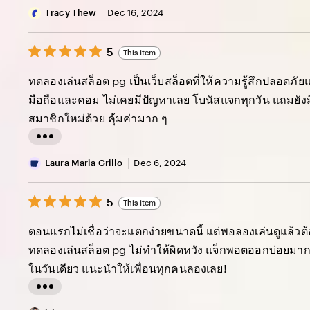
i
Tracy Thew
Dec 16, 2024
s
5
t
5
This item
out
i
of
ทดลองเล่นสล็อต pg เป็นเว็บสล็อตที่ให้ความรู้สึกปลอดภัยแล
5
n
stars
มือถือและคอม ไม่เคยมีปัญหาเลย โบนัสแจกทุกวัน แถมยัง
g
สมาชิกใหม่ด้วย คุ้มค่ามาก ๆ
r
e
L
v
i
Laura Maria Grillo
Dec 6, 2024
i
s
e
5
t
5
This item
out
w
i
of
ตอนแรกไม่เชื่อว่าจะแตกง่ายขนาดนี้ แต่พอลองเล่นดูแล้วต
5
b
n
stars
ทดลองเล่นสล็อต pg ไม่ทำให้ผิดหวัง แจ็กพอตออกบ่อยมาก 
y
g
ในวันเดียว แนะนำให้เพื่อนทุกคนลองเลย!
T
r
r
e
L