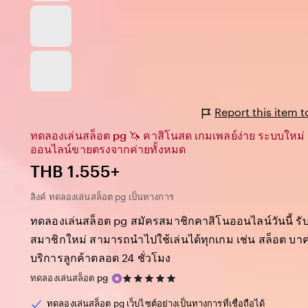
Report this item 
ทดลองเล่นสล็อต pg 🦄 คาสิโนสด เกมเพลย์ง่าย ระบบใหม่ 
ออนไลน์ขายตรงจากค่ายทั้งหมด
Price:
THB 1.555+
ลิงค์ ทดลองเล่นสล็อต pg เป็นทางการ
ทดลองเล่นสล็อต pg สมัครสมาชิกคาสิโนออนไลน์วันนี้ รับ
สมาชิกใหม่ สามารถนำไปใช้เล่นได้ทุกเกม เช่น สล็อต บาคา
บริการลูกค้าตลอด 24 ชั่วโมง
5
ทดลองเล่นสล็อต pg
out
of
ทดลองเล่นสล็อต pg เว็บไซต์อย่างเป็นทางการที่เชื่อถือได้