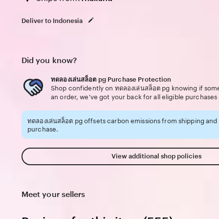
Deliver to Indonesia
Did you know?
ทดลองเล่นสล็อต pg Purchase Protection
Shop confidently on ทดลองเล่นสล็อต pg knowing if som
an order, we've got your back for all eligible purchase
ทดลองเล่นสล็อต pg offsets carbon emissions from shipping and
purchase.
View additional shop policies
Meet your sellers