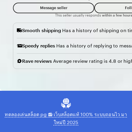
i
e
Message seller
Fol
l
w
This seller usually responds
within a few hours
l
b
o
Smooth shipping
Has a history of shipping on t
y
C
Speedy replies
Has a history of replying to mess
o
n
Rave reviews
Average review rating is 4.8 or hig
n
y
ทดลองเล่นสล็อต pg 📻 เว็บสล็อตแท้ 100% ระบบถอนไว มา
ใหม่ปี 2025