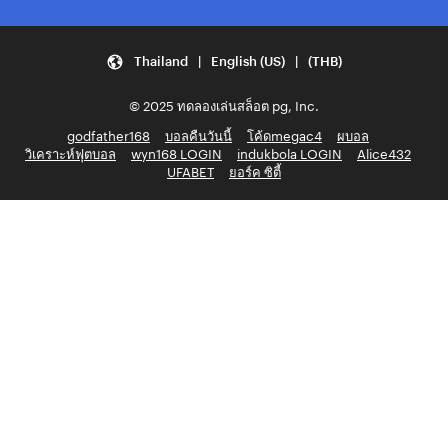
Thailand | English (US) | (THB)
© 2025 ทดลองเล่นสล็อต pg, Inc.
godfather168
บอลคืนวันนี้
โค้ดmegac4
ผบอล
วิเคราะห์ฟุตบอล
wyn168 LOGIN
indukbola LOGIN
Alice432
UFABET
ยอร์ค ซิตี้