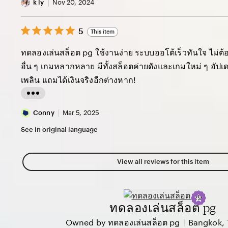
a
v
i
k ly
Nov 20, 2024
c
i
s
y
e
5
t
5
This item
out
T
w
i
of
ทดลองเล่นสล็อต pg ใช้งานง่าย ระบบออโต้เร็วทันใจ ไม่ต
5
h
b
n
stars
อื่น ๆ เกมหลากหลาย มีทั้งสล็อตค่ายดังและเกมใหม่ ๆ อัป
e
y
g
เพลิน แถมได้เงินจริงอีกต่างหาก!
w
L
r
a
e
L
u
v
i
Conny
Mar 5, 2025
r
i
s
See in original language
a
e
t
M
w
i
View all reviews for this item
a
b
n
r
y
g
i
k
r
ทดลองเล่นสล็อต pg
a
l
e
G
y
Owned by ทดลองเล่นสล็อต pg
|
Bangkok, 
v