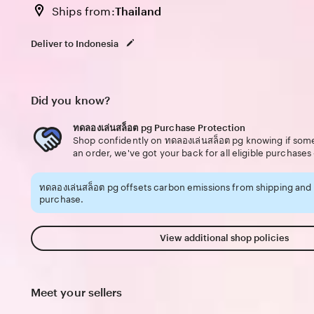
Ships from:
Thailand
Deliver to Indonesia
Did you know?
ทดลองเล่นสล็อต pg Purchase Protection
Shop confidently on ทดลองเล่นสล็อต pg knowing if som
an order, we've got your back for all eligible purchase
ทดลองเล่นสล็อต pg offsets carbon emissions from shipping and
purchase.
View additional shop policies
Meet your sellers