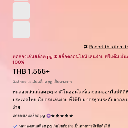
Report this item 
ทดลองเล่นสล็อต pg ❄️ สล็อตออนไลน์ เล่นง่าย ฟรีแต้ม มั
100%
Price:
THB 1.555+
ลิงค์ ทดลองเล่นสล็อต pg เป็นทางการ
ทดลองเล่นสล็อต pg คาสิโนออนไลน์และเกมออนไลน์ที่ดีที่
ประเทศไทย เว็บตรงเล่นง่าย ที่ได้รับมาตรฐานระดับสากล 
ง่าย
5
ทดลองเล่นสล็อต pg
out
of
ทดลองเล่นสล็อต pg เว็บไซต์อย่างเป็นทางการที่เชื่อถือได้