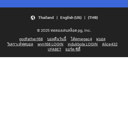
Thailand | English (US) | (THB)
© 2025 ทดลองเล่นสล็อต pg, Inc.
godfather168
บอลคืนวันนี้
โค้ดmegac4
ผบอล
วิเคราะห์ฟุตบอล
wyn168 LOGIN
indukbola LOGIN
Alice432
UFABET
ยอร์ค ซิตี้