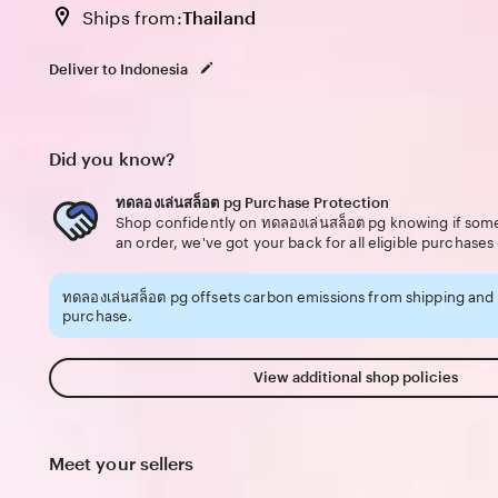
Ships from:
Thailand
Deliver to Indonesia
Did you know?
ทดลองเล่นสล็อต pg Purchase Protection
Shop confidently on ทดลองเล่นสล็อต pg knowing if som
an order, we've got your back for all eligible purchase
ทดลองเล่นสล็อต pg offsets carbon emissions from shipping and
purchase.
View additional shop policies
Meet your sellers