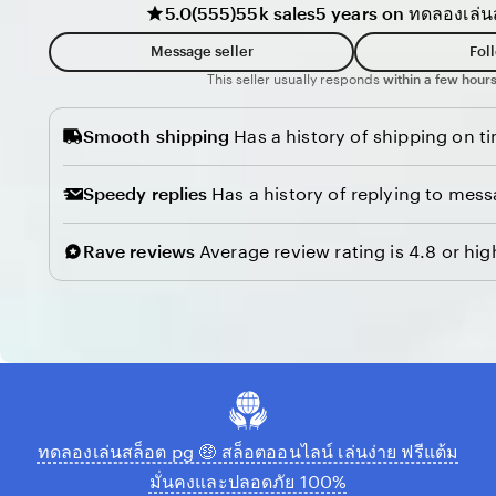
5.0
(555)
55k sales
5 years on ทดลองเล่น
r
i
i
e
Message seller
Fol
l
w
This seller usually responds
within a few hours
l
b
o
Smooth shipping
Has a history of shipping on t
y
C
Speedy replies
Has a history of replying to mess
o
n
Rave reviews
Average review rating is 4.8 or hig
n
y
ทดลองเล่นสล็อต pg 🤑 สล็อตออนไลน์ เล่นง่าย ฟรีแต้ม
มั่นคงและปลอดภัย 100%