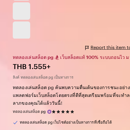
Report this item 
ทดลองเล่นสล็อต pg 🏂 เว็บสล็อตแท้ 100% ระบบถอนไว ม
Price:
THB 1.555+
ลิงค์ ทดลองเล่นสล็อต pg เป็นทางการ
ทดลองเล่นสล็อต pg ค้นพบความตื่นเต้นของการชนะอย่างง
แพลตฟอร์มเว็บสล็อตโดยตรงที่ดีที่สุดเตรียมพร้อมที่จะทำ
ลาภของคุณได้แล้ววันนี้!
5
ทดลองเล่นสล็อต pg
out
of
ทดลองเล่นสล็อต pg เว็บไซต์อย่างเป็นทางการที่เชื่อถือได้
5