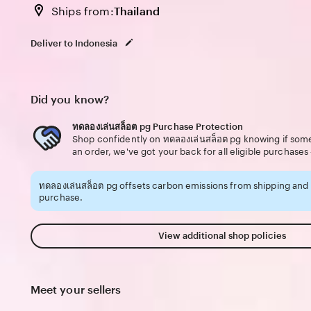
Ships from:
Thailand
Deliver to Indonesia
Did you know?
ทดลองเล่นสล็อต pg Purchase Protection
Shop confidently on ทดลองเล่นสล็อต pg knowing if som
an order, we've got your back for all eligible purchase
ทดลองเล่นสล็อต pg offsets carbon emissions from shipping and
purchase.
View additional shop policies
Meet your sellers