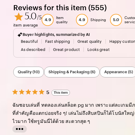
Reviews for this item (555)
5.0
/5
Item
Custo
4.9
4.9
5.0
Shipping
quality
servi
item average
Buyer highlights, summarized by AI
Beautiful
Fast shipping
Great quality
Happy custo
As described
Great product
Looks great
Filter
Quality (10)
Shipping & Packaging (6)
Appearance (5)
by
category
5
5
This item
out
of
ฉันชอบเล่นที่ ทดลองเล่นสล็อต pg มาก เพราะแต่ละเกมมี
5
stars
ที่สำคัญคือแตกบ่อยจริง ๆ! เล่นไม่ถึงสิบสปินก็ได้โบนัสให
ไวมาก ใช้ทรูมันนี่ได้ด้วย สะดวกสุด ๆ
L