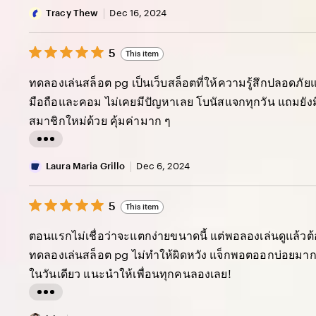
i
Tracy Thew
Dec 16, 2024
s
5
t
5
This item
out
i
of
ทดลองเล่นสล็อต pg เป็นเว็บสล็อตที่ให้ความรู้สึกปลอดภัยแล
5
n
stars
มือถือและคอม ไม่เคยมีปัญหาเลย โบนัสแจกทุกวัน แถมยัง
g
สมาชิกใหม่ด้วย คุ้มค่ามาก ๆ
r
e
L
v
i
Laura Maria Grillo
Dec 6, 2024
i
s
e
5
t
5
This item
out
w
i
of
ตอนแรกไม่เชื่อว่าจะแตกง่ายขนาดนี้ แต่พอลองเล่นดูแล้วต
5
b
n
stars
ทดลองเล่นสล็อต pg ไม่ทำให้ผิดหวัง แจ็กพอตออกบ่อยมาก 
y
g
ในวันเดียว แนะนำให้เพื่อนทุกคนลองเลย!
T
r
r
e
L