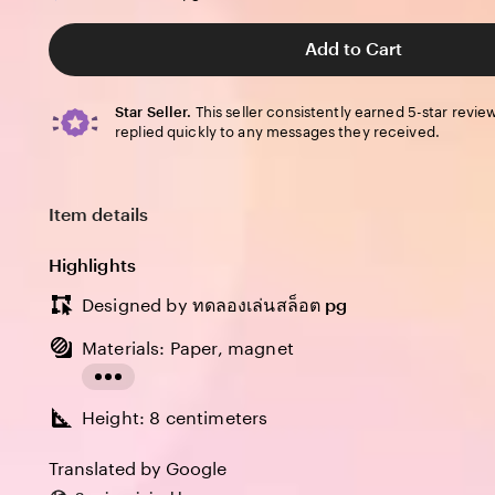
5
stars
Add to Cart
Star Seller.
This seller consistently earned 5-star revie
replied quickly to any messages they received.
Item details
Highlights
Designed by
ทดลองเล่นสล็อต pg
Materials: Paper, magnet
Read
Height: 8 centimeters
the
full
Translated by Google
description