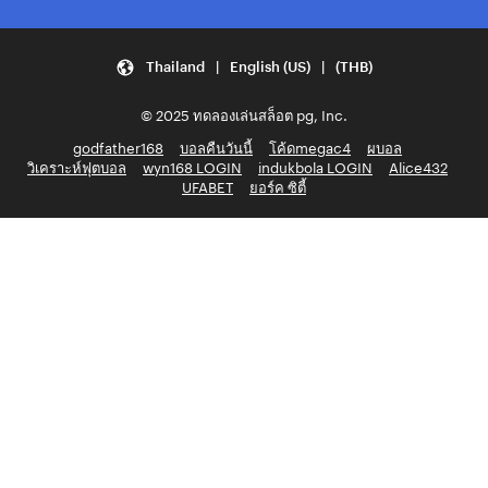
Thailand | English (US) | (THB)
© 2025 ทดลองเล่นสล็อต pg, Inc.
godfather168
บอลคืนวันนี้
โค้ดmegac4
ผบอล
วิเคราะห์ฟุตบอล
wyn168 LOGIN
indukbola LOGIN
Alice432
UFABET
ยอร์ค ซิตี้