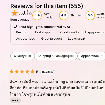
Reviews for this item (555)
5.0
/5
Item
Custo
4.9
4.9
5.0
Shipping
quality
servi
item average
Buyer highlights, summarized by AI
Beautiful
Fast shipping
Great quality
Happy custo
As described
Great product
Looks great
Filter
Quality (10)
Shipping & Packaging (6)
Appearance (5)
by
category
5
5
This item
out
of
ฉันชอบเล่นที่ ทดลองเล่นสล็อต pg มาก เพราะแต่ละเกมมี
5
stars
ที่สำคัญคือแตกบ่อยจริง ๆ! เล่นไม่ถึงสิบสปินก็ได้โบนัสให
ไวมาก ใช้ทรูมันนี่ได้ด้วย สะดวกสุด ๆ
L