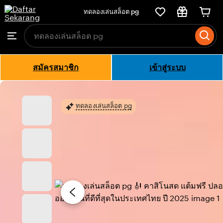
ทดลอง
ทดลองเล่นสล็อต pg
Skip
เล่น
to
Search
Browse
สล็อต
ontent
for
pg
items
or
สมัครสมาชิก
เข้าสู่ระบบ
shops
ทดลองเล่นสล็อต pg