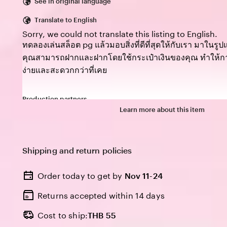
See in original language
Translate to English
Sorry, we could not translate this listing to English.
ทดลองเล่นสล็อต pg แล้วมอบสิ่งที่ดีที่สุดให้กับเรา มาในรู
คุณสามารถฝากและฝากโดยใช้กระเป๋าเงินของคุณ ทำให้ก
ง่ายและสะดวกกว่าที่เคย
Production partners
Learn more about this item
ทดลองเล่นสล็อต pg makes this item with help from
Paperworks, The Netherlands
View all
Shipping and return policies
Order today to get by
Nov 11-24
Returns accepted
within 14 days
Cost to ship:
THB
55