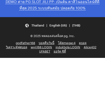
DEMO ค่าย PG SLOT JILI PP- เป็นต้น คาสิโนออนไลน์ที่ดี
ที่สุด 2025 ระบบทันสมัย ปลอดภัย 100%
Thailand | English (US) | (THB)
© 2025 ทดลองเล่นสล็อต pg, Inc.
godfather168
บอลคืนวันนี้
โค้ดmegac4
ผบอล
วิเคราะห์ฟุตบอล
wyn168 LOGIN
indukbola LOGIN
Alice432
UFABET
ยอร์ค ซิตี้