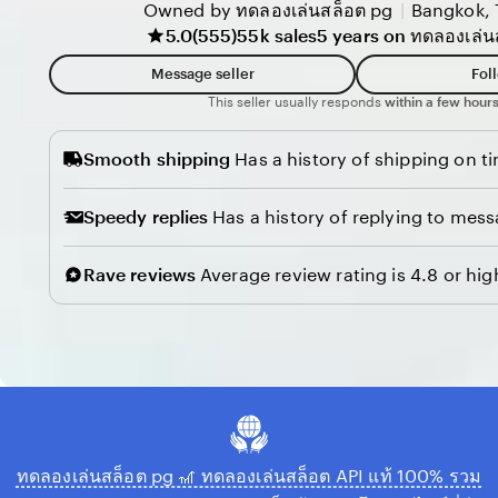
G
y
Owned by ทดลองเล่นสล็อต pg
|
Bangkok, 
v
5.0
(555)
55k sales
5 years on ทดลองเล่น
r
i
i
e
Message seller
Fol
l
w
This seller usually responds
within a few hours
l
b
o
Smooth shipping
Has a history of shipping on t
y
C
Speedy replies
Has a history of replying to mess
o
n
Rave reviews
Average review rating is 4.8 or hig
n
y
ทดลองเล่นสล็อต pg 🎢 ทดลองเล่นสล็อต API แท้ 100% รวม