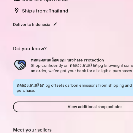
Ships from:
Thailand
Deliver to Indonesia
Did you know?
ทดลองเล่นสล็อต pg Purchase Protection
Shop confidently on ทดลองเล่นสล็อต pg knowing if som
an order, we've got your back for all eligible purchase
ทดลองเล่นสล็อต pg offsets carbon emissions from shipping and
purchase.
View additional shop policies
Meet your sellers