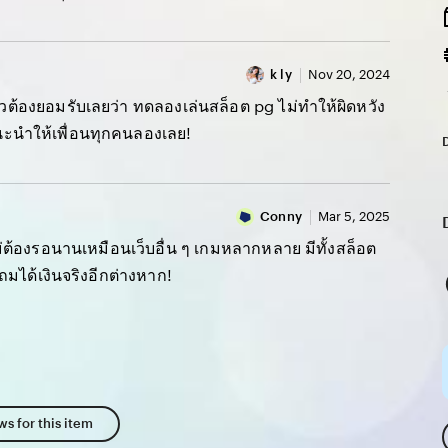
k ly
Nov 20, 2024
วต้องยอมรับเลยว่า ทดลองเล่นสล็อต pg ไม่ทำให้ผิดหวัง
นะนำให้เพื่อนทุกคนลองเลย!
D
Conny
Mar 5, 2025
่ต้องรอนานเหมือนเว็บอื่น ๆ เกมหลากหลาย มีทั้งสล็อต
มได้เงินจริงอีกต่างหาก!
ws for this item