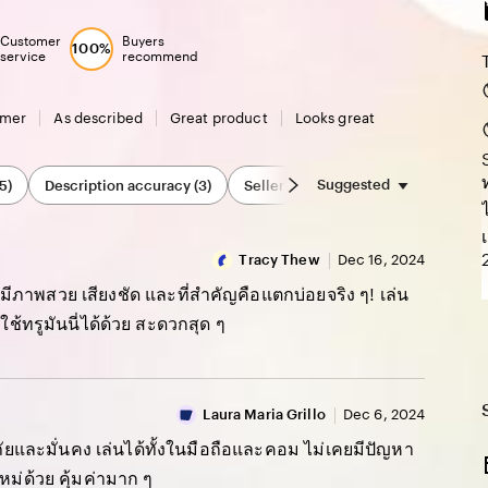
Customer
Buyers
100%
service
recommend
omer
As described
Great product
Looks great
Suggested
5)
Description accuracy (3)
Seller service (2)
Sizing & Fit (1)
Tracy Thew
Dec 16, 2024
ีภาพสวย เสียงชัด และที่สำคัญคือแตกบ่อยจริง ๆ! เล่น
้ทรูมันนี่ได้ด้วย สะดวกสุด ๆ
Laura Maria Grillo
Dec 6, 2024
ภัยและมั่นคง เล่นได้ทั้งในมือถือและคอม ไม่เคยมีปัญหา
ม่ด้วย คุ้มค่ามาก ๆ