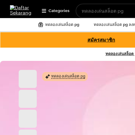
Skip
Search
ทดลอง
to
Categories
for
เล่น
Content
items
สล็อต
or
ทดลองเล่นสล็อต pg
ทดลองเล่นสล็อต pg ลงท
pg
shops
สมัครสมาชิก
ทดลองเล่นสล็อต
ทดลองเล่นสล็อต pg