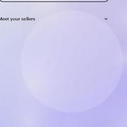
Meet your sellers