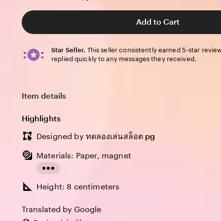
5
stars
Add to Cart
Star Seller.
This seller consistently earned 5-star revie
replied quickly to any messages they received.
Item details
Highlights
Designed by
ทดลองเล่นสล็อต pg
Materials: Paper, magnet
Read
Height: 8 centimeters
the
full
Translated by Google
description