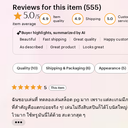
Reviews for this item (555)
5.0
/5
Item
Custo
4.9
4.9
5.0
Shipping
quality
servi
item average
Buyer highlights, summarized by AI
Beautiful
Fast shipping
Great quality
Happy custo
As described
Great product
Looks great
Filter
Quality (10)
Shipping & Packaging (6)
Appearance (5)
by
category
5
5
This item
out
of
ฉันชอบเล่นที่ ทดลองเล่นสล็อต pg มาก เพราะแต่ละเกมมี
5
stars
ที่สำคัญคือแตกบ่อยจริง ๆ! เล่นไม่ถึงสิบสปินก็ได้โบนัสให
ไวมาก ใช้ทรูมันนี่ได้ด้วย สะดวกสุด ๆ
L