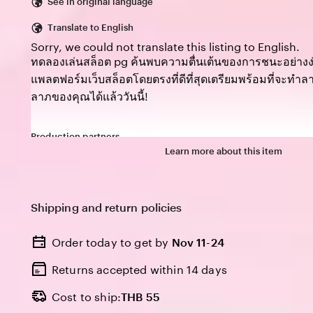
See in original language
Translate to English
Sorry, we could not translate this listing to English.
ทดลองเล่นสล็อต pg ค้นพบความตื่นเต้นของการชนะอย่างง่
แพลตฟอร์มเว็บสล็อตโดยตรงที่ดีที่สุดเตรียมพร้อมที่จะทำล
ลาภของคุณได้แล้ววันนี้!
Production partners
Learn more about this item
ทดลองเล่นสล็อต pg makes this item with help from
Paperworks, The Netherlands
View all
Shipping and return policies
Order today to get by
Nov 11-24
Returns accepted
within 14 days
Cost to ship:
THB
55