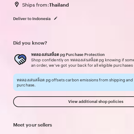
Ships from:
Thailand
Deliver to Indonesia
Did you know?
ทดลองเล่นสล็อต pg Purchase Protection
Shop confidently on ทดลองเล่นสล็อต pg knowing if som
an order, we've got your back for all eligible purchase
ทดลองเล่นสล็อต pg offsets carbon emissions from shipping and
purchase.
View additional shop policies
Meet your sellers