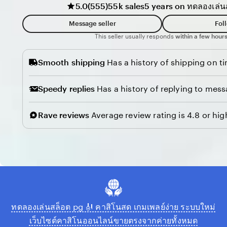
5.0
(555)
55k sales
5 years on ทดลองเล่น
r
i
i
e
Message seller
Fol
l
w
This seller usually responds
within a few hours
l
b
o
Smooth shipping
Has a history of shipping on t
y
C
Speedy replies
Has a history of replying to mess
o
n
Rave reviews
Average review rating is 4.8 or hig
n
y
ทดลองเล่นสล็อต pg 🎻 คาสิโนสด เกมเพลย์ง่าย ระบบใหม่
เว็บไซต์คาสิโนออนไลน์ขายตรงจากค่ายทั้งหมด