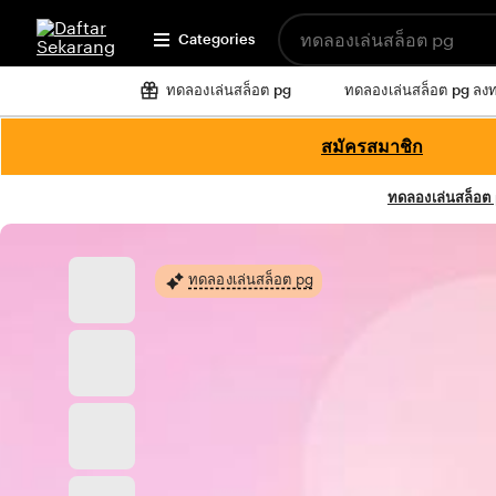
Skip
Search
ทดลอง
to
Categories
for
เล่น
Content
items
สล็อต
or
ทดลองเล่นสล็อต pg
ทดลองเล่นสล็อต pg ลงท
pg
shops
สมัครสมาชิก
ทดลองเล่นสล็อต
ทดลองเล่นสล็อต pg