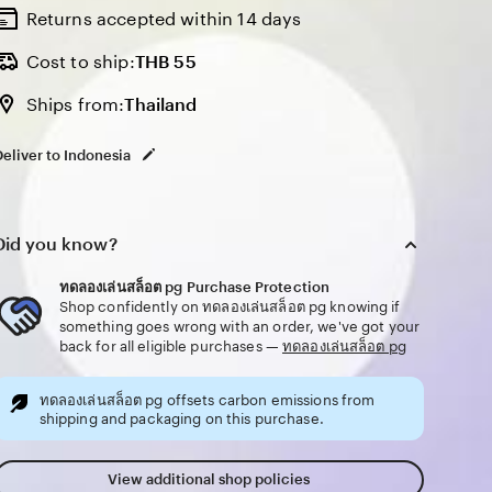
Returns accepted
within 14 days
Cost to ship:
THB
55
Ships from:
Thailand
eliver to Indonesia
Did you know?
ทดลองเล่นสล็อต pg Purchase Protection
Shop confidently on ทดลองเล่นสล็อต pg knowing if
something goes wrong with an order, we've got your
back for all eligible purchases —
ทดลองเล่นสล็อต pg
ทดลองเล่นสล็อต pg offsets carbon emissions from
shipping and packaging on this purchase.
View additional shop policies