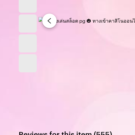
Reviews for this item (555)