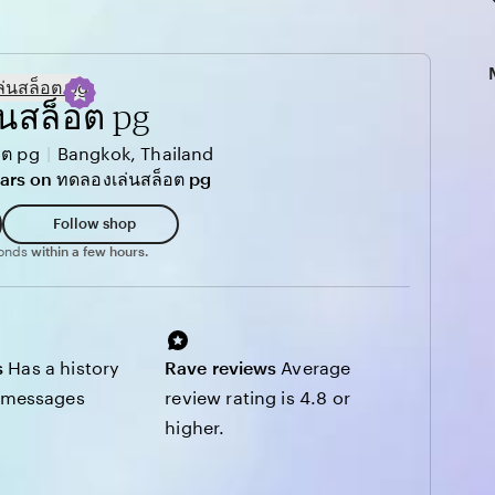
นสล็อต pg
อต pg
|
Bangkok, Thailand
ars on ทดลองเล่นสล็อต pg
Follow shop
ponds
within a few hours.
s
Has a history
Rave reviews
Average
o messages
review rating is 4.8 or
higher.