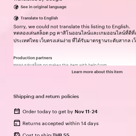
description
See in original language
Translate to English
Sorry, we could not translate this listing to English.
ทดลองเล่นสล็อต pg คาสิโนออนไลน์และเกมออนไลน์ที่ดีที่ส
ประเทศไทย เว็บตรงเล่นง่าย ที่ได้รับมาตรฐานระดับสากล เ
Production partners
ทดลองเล่นสล็อต pg makes this item with help from
Paperworks, The Netherlands
Learn more about this item
View all
Shipping and return policies
Order today to get by
Nov 11-24
Returns accepted
within 14 days
Cost to ship:
THB
55