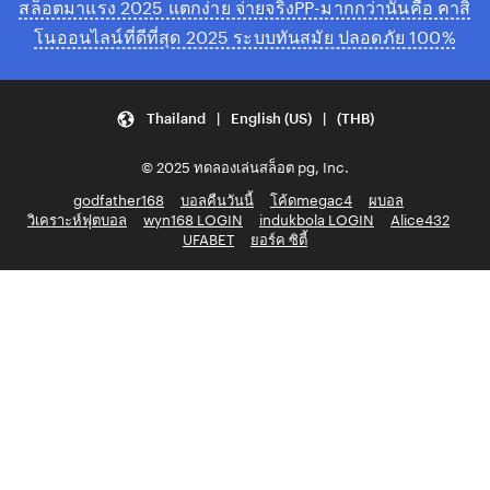
สล็อตมาแรง 2025 แตกง่าย จ่ายจริงPP-มากกว่านั้นคือ คาสิ
โนออนไลน์ที่ดีที่สุด 2025 ระบบทันสมัย ปลอดภัย 100%
Thailand | English (US) | (THB)
© 2025 ทดลองเล่นสล็อต pg, Inc.
godfather168
บอลคืนวันนี้
โค้ดmegac4
ผบอล
วิเคราะห์ฟุตบอล
wyn168 LOGIN
indukbola LOGIN
Alice432
UFABET
ยอร์ค ซิตี้