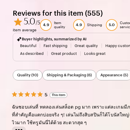
Reviews for this item (555)
5.0
/5
Item
Custo
4.9
4.9
5.0
Shipping
quality
servi
item average
Buyer highlights, summarized by AI
Beautiful
Fast shipping
Great quality
Happy custo
As described
Great product
Looks great
Filter
Quality (10)
Shipping & Packaging (6)
Appearance (5)
by
category
5
5
This item
out
of
ฉันชอบเล่นที่ ทดลองเล่นสล็อต pg มาก เพราะแต่ละเกมมี
5
stars
ที่สำคัญคือแตกบ่อยจริง ๆ! เล่นไม่ถึงสิบสปินก็ได้โบนัสให
ไวมาก ใช้ทรูมันนี่ได้ด้วย สะดวกสุด ๆ