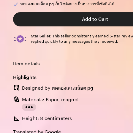
of
ทดลองเล่นสล็อต pg เว็บไซต์อย่างเป็นทางการที่เชื่อถือได้
5
stars
Add to Cart
Star Seller.
This seller consistently earned 5-star revie
replied quickly to any messages they received.
Item details
Highlights
Designed by
ทดลองเล่นสล็อต pg
Materials: Paper, magnet
Read
Height: 8 centimeters
the
full
Translated by Google