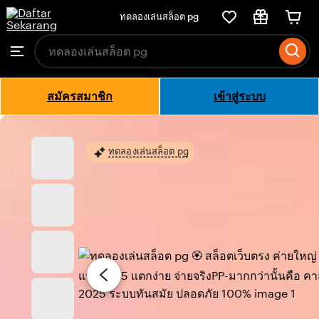
ทดลอง
ทดลองเล่นสล็อต pg
Skip
เล่น
to
Search
Browse
สล็อต
ontent
for
pg
items
or
สมัครสมาชิก
เข้าสู่ระบบ
shops
ทดลองเล่นสล็อต pg