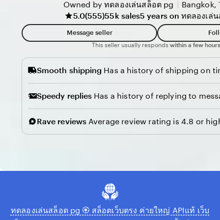
G
y
Owned by ทดลองเล่นสล็อต pg
|
Bangkok, 
v
5.0
(555)
55k sales
5 years on ทดลองเล่น
r
i
i
e
Message seller
Fol
l
w
This seller usually responds
within a few hours
l
b
o
Smooth shipping
Has a history of shipping on t
y
C
Speedy replies
Has a history of replying to mess
o
n
Rave reviews
Average review rating is 4.8 or hig
n
y
ทดลองเล่นสล็อต pg 🏵️ สล็อตเว็บตรง ค่ายใหญ่ APIแท้ เว็บ