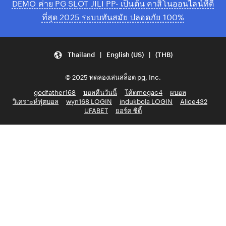
DEMO ค่าย PG SLOT JILI PP- เป็นต้น คาสิโนออนไลน์ที่ดี
ที่สุด 2025 ระบบทันสมัย ปลอดภัย 100%
Thailand | English (US) | (THB)
© 2025 ทดลองเล่นสล็อต pg, Inc.
godfather168
บอลคืนวันนี้
โค้ดmegac4
ผบอล
วิเคราะห์ฟุตบอล
wyn168 LOGIN
indukbola LOGIN
Alice432
UFABET
ยอร์ค ซิตี้