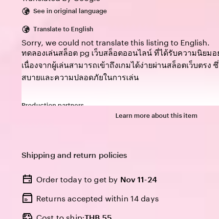
description
See in original language
Translate to English
Sorry, we could not translate this listing to English.
ทดลองเล่นสล็อต pg เว็บสล็อตออนไลน์ ที่ได้รับความนิยมอ
เนื่องจากผู้เล่นสามารถเข้าถึงเกมได้ง่ายผ่านสล็อตเว็บตรง 
สบายและความปลอดภัยในการเล่น
Production partners
Learn more about this item
ทดลองเล่นสล็อต pg makes this item with help from
Paperworks, The Netherlands
View all
Shipping and return policies
Order today to get by
Nov 11-24
Returns accepted
within 14 days
Cost to ship:
THB
55