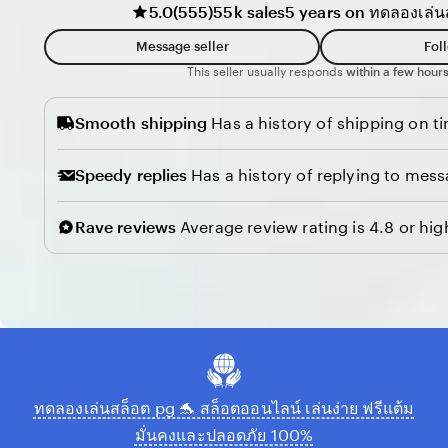
5.0
(555)
55k sales
5 years on ทดลองเล่น
r
i
i
e
Message seller
Fol
l
w
This seller usually responds
within a few hours
l
b
o
Smooth shipping
Has a history of shipping on t
y
C
Speedy replies
Has a history of replying to mess
o
n
Rave reviews
Average review rating is 4.8 or hig
n
y
ทดลองเล่นสล็อต pg 🐬 สล็อตออนไลน์ เล่นง่าย ฟรีแต้ม
มั่นคงและปลอดภัย 100%