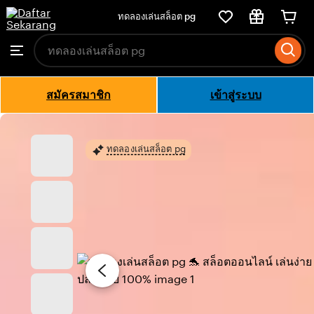
ทดลอง
ทดลองเล่นสล็อต pg
Skip
เล่น
to
Search
Browse
สล็อต
ontent
for
pg
items
or
สมัครสมาชิก
เข้าสู่ระบบ
shops
ทดลองเล่นสล็อต pg