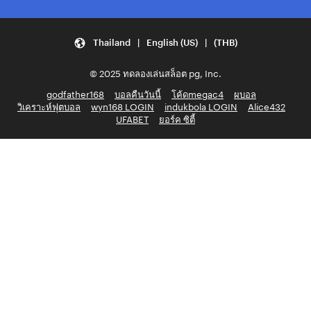
Thailand | English (US) | (THB)
© 2025 ทดลองเล่นสล็อต pg, Inc.
godfather168
บอลคืนวันนี้
โค้ดmegac4
ผบอล
วิเคราะห์ฟุตบอล
wyn168 LOGIN
indukbola LOGIN
Alice432
UFABET
ยอร์ค ซิตี้