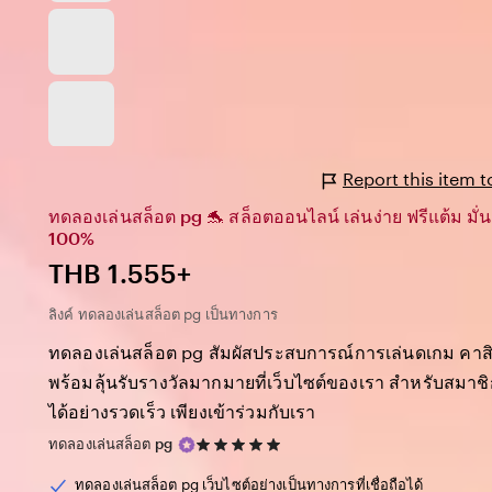
Report this item 
ทดลองเล่นสล็อต pg 🐬 สล็อตออนไลน์ เล่นง่าย ฟรีแต้ม ม
100%
Price:
THB 1.555+
ลิงค์ ทดลองเล่นสล็อต pg เป็นทางการ
ทดลองเล่นสล็อต pg สัมผัสประสบการณ์การเล่นดเกม คาสิโน
พร้อมลุ้นรับรางวัลมากมายที่เว็บไซต์ของเรา สำหรับสมาชิ
ได้อย่างรวดเร็ว เพียงเข้าร่วมกับเรา
5
ทดลองเล่นสล็อต pg
out
of
ทดลองเล่นสล็อต pg เว็บไซต์อย่างเป็นทางการที่เชื่อถือได้