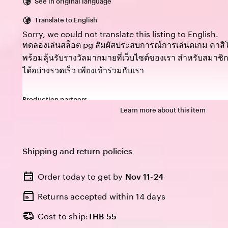
See in original language
Translate to English
Sorry, we could not translate this listing to English.
ทดลองเล่นสล็อต pg สัมผัสประสบการณ์การเล่นดเกม คาสิโนอ
พร้อมลุ้นรับรางวัลมากมายที่เว็บไซต์ของเรา สำหรับสมาชิก
ได้อย่างรวดเร็ว เพียงเข้าร่วมกับเรา
Production partners
Learn more about this item
ทดลองเล่นสล็อต pg makes this item with help from
Paperworks, The Netherlands
View all
Shipping and return policies
Order today to get by
Nov 11-24
Returns accepted
within 14 days
Cost to ship:
THB
55