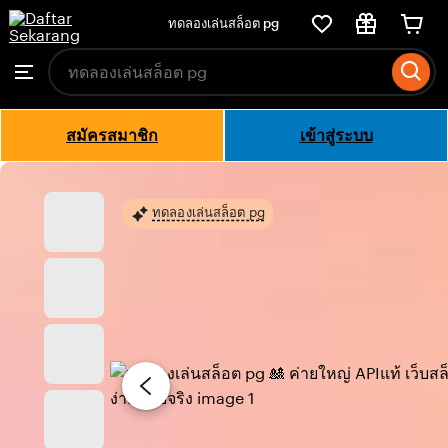
ทดลอง
ทดลองเล่นสล็อต pg
Skip
เล่น
to
Search
Browse
สล็อต
ontent
for
pg
items
or
สมัครสมาชิก
เข้าสู่ระบบ
shops
ทดลองเล่นสล็อต pg