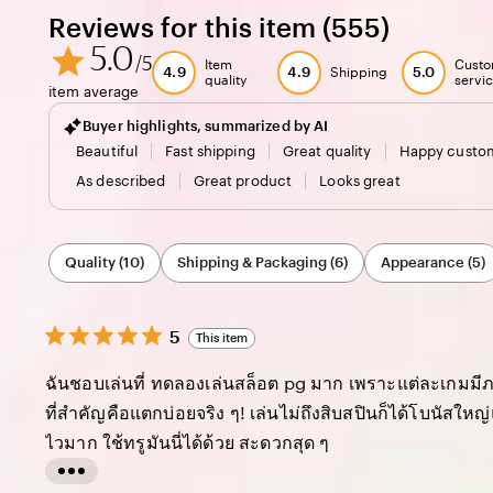
Reviews for this item (555)
5.0
/5
Item
Custo
4.9
4.9
5.0
Shipping
quality
servi
item average
Buyer highlights, summarized by AI
Beautiful
Fast shipping
Great quality
Happy custo
As described
Great product
Looks great
Filter
Quality (10)
Shipping & Packaging (6)
Appearance (5)
by
category
5
5
This item
out
of
ฉันชอบเล่นที่ ทดลองเล่นสล็อต pg มาก เพราะแต่ละเกมมี
5
stars
ที่สำคัญคือแตกบ่อยจริง ๆ! เล่นไม่ถึงสิบสปินก็ได้โบนัสให
ไวมาก ใช้ทรูมันนี่ได้ด้วย สะดวกสุด ๆ
L