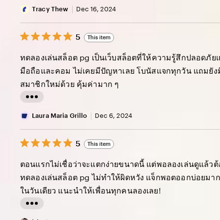
i
Tracy Thew
Dec 16, 2024
s
5
t
5
This item
out
i
of
ทดลองเล่นสล็อต pg เป็นเว็บสล็อตที่ให้ความรู้สึกปลอดภัยแล
5
n
stars
มือถือและคอม ไม่เคยมีปัญหาเลย โบนัสแจกทุกวัน แถมยัง
g
สมาชิกใหม่ด้วย คุ้มค่ามาก ๆ
r
e
L
v
i
Laura Maria Grillo
Dec 6, 2024
i
s
e
5
t
5
This item
out
w
i
of
ตอนแรกไม่เชื่อว่าจะแตกง่ายขนาดนี้ แต่พอลองเล่นดูแล้วต
5
b
n
stars
ทดลองเล่นสล็อต pg ไม่ทำให้ผิดหวัง แจ็กพอตออกบ่อยมาก 
y
g
ในวันเดียว แนะนำให้เพื่อนทุกคนลองเลย!
T
r
r
e
L