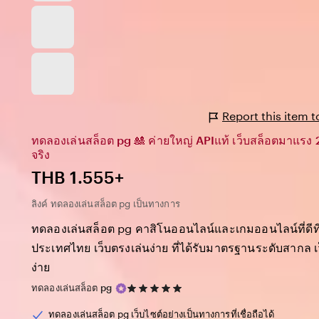
Report this item 
ทดลองเล่นสล็อต pg 🎎 ค่ายใหญ่ APIแท้ เว็บสล็อตมาแรง 
จริง
Price:
THB 1.555+
ลิงค์ ทดลองเล่นสล็อต pg เป็นทางการ
ทดลองเล่นสล็อต pg คาสิโนออนไลน์และเกมออนไลน์ที่ดีที่
ประเทศไทย เว็บตรงเล่นง่าย ที่ได้รับมาตรฐานระดับสากล 
ง่าย
5
ทดลองเล่นสล็อต pg
out
of
ทดลองเล่นสล็อต pg เว็บไซต์อย่างเป็นทางการที่เชื่อถือได้