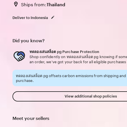
Ships from:
Thailand
Deliver to Indonesia
Did you know?
ทดลองเล่นสล็อต pg Purchase Protection
Shop confidently on ทดลองเล่นสล็อต pg knowing if som
an order, we've got your back for all eligible purchase
ทดลองเล่นสล็อต pg offsets carbon emissions from shipping and
purchase.
View additional shop policies
Meet your sellers