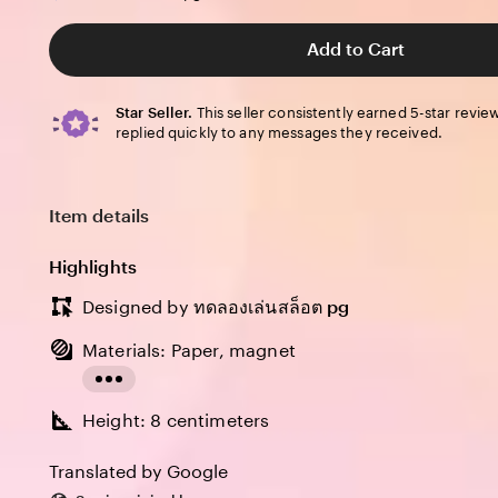
5
stars
Add to Cart
Star Seller.
This seller consistently earned 5-star revie
replied quickly to any messages they received.
Item details
Highlights
Designed by
ทดลองเล่นสล็อต pg
Materials: Paper, magnet
Read
Height: 8 centimeters
the
full
Translated by Google
description