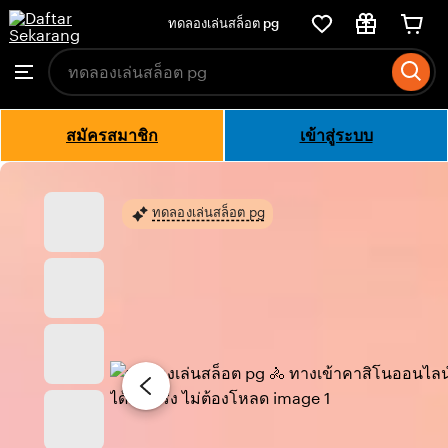
ทดลอง
ทดลองเล่นสล็อต pg
Skip
เล่น
to
Search
Browse
สล็อต
ontent
for
pg
items
or
สมัครสมาชิก
เข้าสู่ระบบ
shops
ทดลองเล่นสล็อต pg