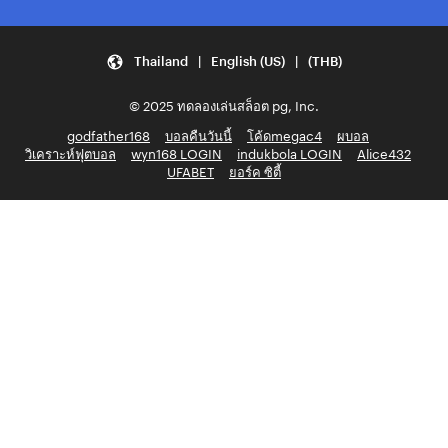
Thailand | English (US) | (THB)
© 2025 ทดลองเล่นสล็อต pg, Inc.
godfather168
บอลคืนวันนี้
โค้ดmegac4
ผบอล
วิเคราะห์ฟุตบอล
wyn168 LOGIN
indukbola LOGIN
Alice432
UFABET
ยอร์ค ซิตี้