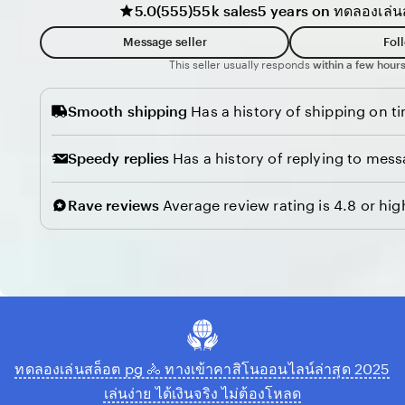
5.0
(555)
55k sales
5 years on ทดลองเล่น
r
i
i
e
Message seller
Fol
l
w
This seller usually responds
within a few hours
l
b
o
Smooth shipping
Has a history of shipping on t
y
C
Speedy replies
Has a history of replying to mess
o
n
Rave reviews
Average review rating is 4.8 or hig
n
y
ทดลองเล่นสล็อต pg 🚴 ทางเข้าคาสิโนออนไลน์ล่าสุด 2025
เล่นง่าย ได้เงินจริง ไม่ต้องโหลด