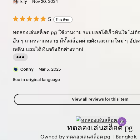
a
v
i
k ly
Nov 20, 2024
c
i
s
y
e
5
t
5
This item
out
T
w
i
of
ทดลองเล่นสล็อต pg ใช้งานง่าย ระบบออโต้เร็วทันใจ ไม่ต
5
h
b
n
stars
อื่น ๆ เกมหลากหลาย มีทั้งสล็อตค่ายดังและเกมใหม่ ๆ อัป
e
y
g
เพลิน แถมได้เงินจริงอีกต่างหาก!
w
L
r
a
e
L
u
v
i
Conny
Mar 5, 2025
r
i
s
See in original language
a
e
t
M
w
i
View all reviews for this item
a
b
n
r
y
g
i
k
r
ทดลองเล่นสล็อต pg
a
l
e
G
y
Owned by ทดลองเล่นสล็อต pg
|
Bangkok, 
v