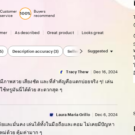
Customer
Buyers
100%
service
recommend
omer
As described
Great product
Looks great
Suggested
5)
Description accuracy (3)
Seller service (2)
Sizing & Fit (1)
Tracy Thew
Dec 16, 2024
ีภาพสวย เสียงชัด และที่สำคัญคือแตกบ่อยจริง ๆ! เล่น
้ทรูมันนี่ได้ด้วย สะดวกสุด ๆ
Laura Maria Grillo
Dec 6, 2024
ภัยและมั่นคง เล่นได้ทั้งในมือถือและคอม ไม่เคยมีปัญหา
ม่ด้วย คุ้มค่ามาก ๆ