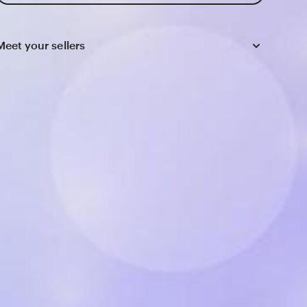
Meet your sellers