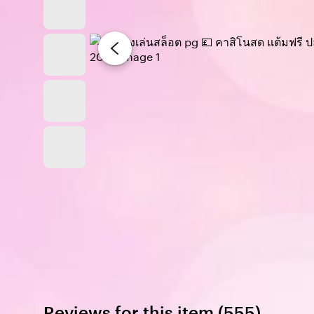
Reviews for this item (555)