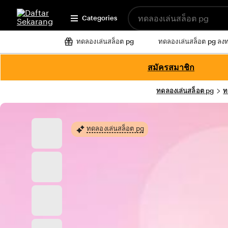
Skip
Search
ทดลอง
to
Categories
for
เล่น
Content
items
สล็อต
or
ทดลองเล่นสล็อต pg
ทดลองเล่นสล็อต pg ลงท
pg
shops
สมัครสมาชิก
ทดลองเล่นสล็อต pg
ท
ทดลองเล่นสล็อต pg