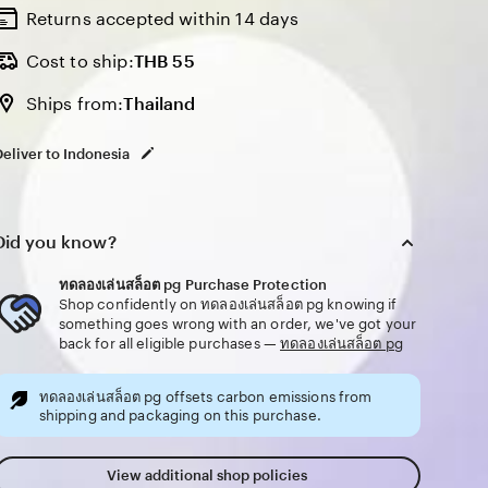
Returns accepted
within 14 days
Cost to ship:
THB
55
Ships from:
Thailand
eliver to Indonesia
Did you know?
ทดลองเล่นสล็อต pg Purchase Protection
Shop confidently on ทดลองเล่นสล็อต pg knowing if
something goes wrong with an order, we've got your
back for all eligible purchases —
ทดลองเล่นสล็อต pg
ทดลองเล่นสล็อต pg offsets carbon emissions from
shipping and packaging on this purchase.
View additional shop policies