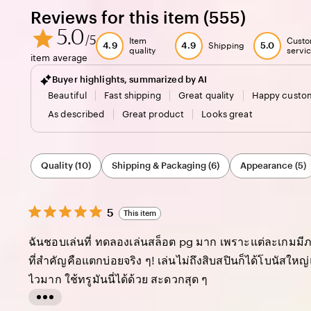
Reviews for this item (555)
5.0
/5
Item
Custo
4.9
4.9
5.0
Shipping
quality
servi
item average
Buyer highlights, summarized by AI
Beautiful
Fast shipping
Great quality
Happy custo
As described
Great product
Looks great
Filter
Quality (10)
Shipping & Packaging (6)
Appearance (5)
by
category
5
5
This item
out
of
ฉันชอบเล่นที่ ทดลองเล่นสล็อต pg มาก เพราะแต่ละเกมมี
5
stars
ที่สำคัญคือแตกบ่อยจริง ๆ! เล่นไม่ถึงสิบสปินก็ได้โบนัสให
ไวมาก ใช้ทรูมันนี่ได้ด้วย สะดวกสุด ๆ
L