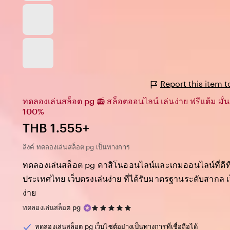
Report this item 
ทดลองเล่นสล็อต pg 📻 สล็อตออนไลน์ เล่นง่าย ฟรีแต้ม ม
100%
Price:
THB 1.555+
ลิงค์ ทดลองเล่นสล็อต pg เป็นทางการ
ทดลองเล่นสล็อต pg คาสิโนออนไลน์และเกมออนไลน์ที่ดีที่
ประเทศไทย เว็บตรงเล่นง่าย ที่ได้รับมาตรฐานระดับสากล 
ง่าย
5
ทดลองเล่นสล็อต pg
out
of
ทดลองเล่นสล็อต pg เว็บไซต์อย่างเป็นทางการที่เชื่อถือได้