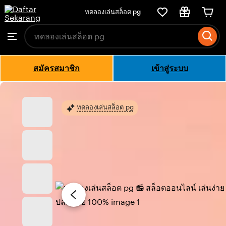
ทดลอง
ทดลองเล่นสล็อต pg
Skip
เล่น
to
Search
Browse
สล็อต
ontent
for
pg
items
or
สมัครสมาชิก
เข้าสู่ระบบ
shops
ทดลองเล่นสล็อต pg