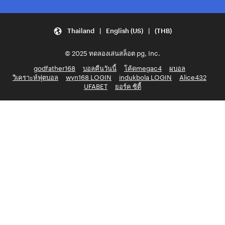
Thailand | English (US) | (THB)
© 2025 ทดลองเล่นสล็อต pg, Inc.
godfather168
บอลคืนวันนี้
โค้ดmegac4
ผบอล
วิเคราะห์ฟุตบอล
wyn168 LOGIN
indukbola LOGIN
Alice432
UFABET
ยอร์ค ซิตี้