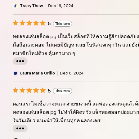
i
Tracy Thew
Dec 16, 2024
s
5
t
5
This item
out
i
of
ทดลองเล่นสล็อต pg เป็นเว็บสล็อตที่ให้ความรู้สึกปลอดภัยแล
5
n
stars
มือถือและคอม ไม่เคยมีปัญหาเลย โบนัสแจกทุกวัน แถมยัง
g
สมาชิกใหม่ด้วย คุ้มค่ามาก ๆ
r
e
L
v
i
Laura Maria Grillo
Dec 6, 2024
i
s
e
5
t
5
This item
out
w
i
of
ตอนแรกไม่เชื่อว่าจะแตกง่ายขนาดนี้ แต่พอลองเล่นดูแล้วต
5
b
n
stars
ทดลองเล่นสล็อต pg ไม่ทำให้ผิดหวัง แจ็กพอตออกบ่อยมาก 
y
g
ในวันเดียว แนะนำให้เพื่อนทุกคนลองเลย!
T
r
r
e
L