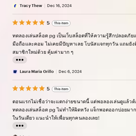
i
Tracy Thew
Dec 16, 2024
s
5
t
5
This item
out
i
of
ทดลองเล่นสล็อต pg เป็นเว็บสล็อตที่ให้ความรู้สึกปลอดภัยแล
5
n
stars
มือถือและคอม ไม่เคยมีปัญหาเลย โบนัสแจกทุกวัน แถมยัง
g
สมาชิกใหม่ด้วย คุ้มค่ามาก ๆ
r
e
L
v
i
Laura Maria Grillo
Dec 6, 2024
i
s
e
5
t
5
This item
out
w
i
of
ตอนแรกไม่เชื่อว่าจะแตกง่ายขนาดนี้ แต่พอลองเล่นดูแล้วต
5
b
n
stars
ทดลองเล่นสล็อต pg ไม่ทำให้ผิดหวัง แจ็กพอตออกบ่อยมาก 
y
g
ในวันเดียว แนะนำให้เพื่อนทุกคนลองเลย!
T
r
r
e
L