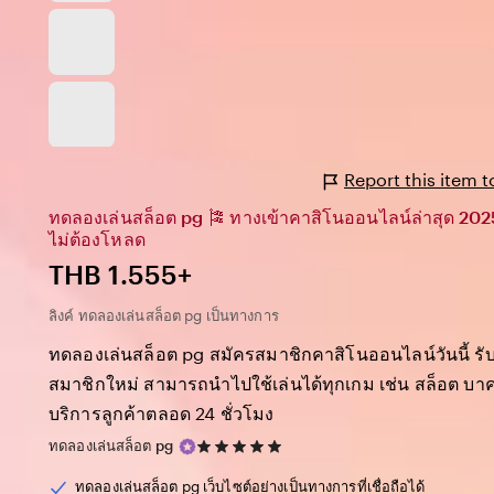
Report this item 
ทดลองเล่นสล็อต pg 🎏 ทางเข้าคาสิโนออนไลน์ล่าสุด 2025 เ
ไม่ต้องโหลด
Price:
THB 1.555+
ลิงค์ ทดลองเล่นสล็อต pg เป็นทางการ
ทดลองเล่นสล็อต pg สมัครสมาชิกคาสิโนออนไลน์วันนี้ รับ
สมาชิกใหม่ สามารถนำไปใช้เล่นได้ทุกเกม เช่น สล็อต บาคา
บริการลูกค้าตลอด 24 ชั่วโมง
5
ทดลองเล่นสล็อต pg
out
of
ทดลองเล่นสล็อต pg เว็บไซต์อย่างเป็นทางการที่เชื่อถือได้