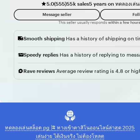
5.0
(555)
55k sales
5 years on ทดลองเล่น
r
i
i
e
Message seller
Fol
l
w
This seller usually responds
within a few hours
l
b
o
Smooth shipping
Has a history of shipping on t
y
C
Speedy replies
Has a history of replying to mess
o
n
Rave reviews
Average review rating is 4.8 or hig
n
y
ทดลองเล่นสล็อต pg 🎏 ทางเข้าคาสิโนออนไลน์ล่าสุด 2025
เล่นง่าย ได้เงินจริง ไม่ต้องโหลด