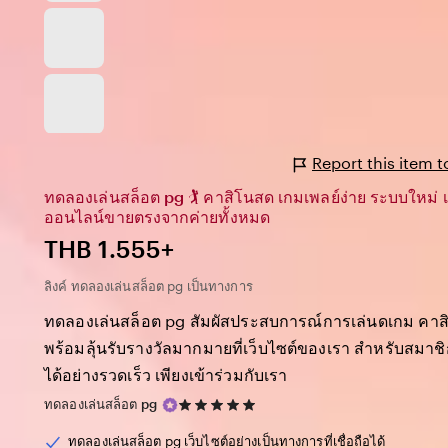
Report this item 
ทดลองเล่นสล็อต pg 🏌️ คาสิโนสด เกมเพลย์ง่าย ระบบใหม่ 
ออนไลน์ขายตรงจากค่ายทั้งหมด
Price:
THB 1.555+
ลิงค์ ทดลองเล่นสล็อต pg เป็นทางการ
ทดลองเล่นสล็อต pg สัมผัสประสบการณ์การเล่นดเกม คาสิโน
พร้อมลุ้นรับรางวัลมากมายที่เว็บไซต์ของเรา สำหรับสมาชิ
ได้อย่างรวดเร็ว เพียงเข้าร่วมกับเรา
5
ทดลองเล่นสล็อต pg
out
of
ทดลองเล่นสล็อต pg เว็บไซต์อย่างเป็นทางการที่เชื่อถือได้