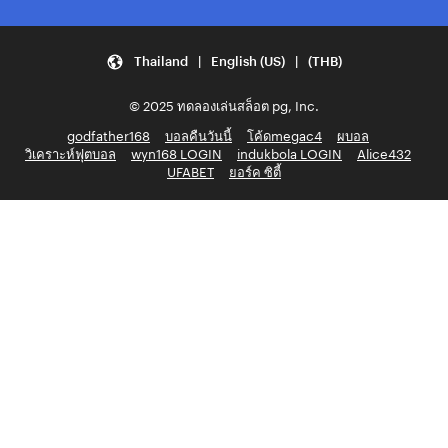
Thailand | English (US) | (THB)
© 2025 ทดลองเล่นสล็อต pg, Inc.
godfather168
บอลคืนวันนี้
โค้ดmegac4
ผบอล
วิเคราะห์ฟุตบอล
wyn168 LOGIN
indukbola LOGIN
Alice432
UFABET
ยอร์ค ซิตี้