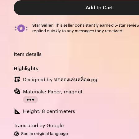
stars
Add to Cart
Star Seller.
This seller consistently earned 5-star revie
replied quickly to any messages they received.
Item details
Highlights
Designed by
ทดลองเล่นสล็อต pg
Materials: Paper, magnet
Read
Height: 8 centimeters
the
full
Translated by Google
description
See in original language