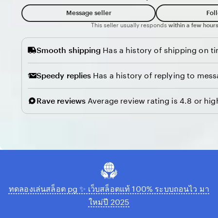
i
e
Message seller
Fol
l
w
This seller usually responds
within a few hours
l
b
o
Smooth shipping
Has a history of shipping on t
y
C
Speedy replies
Has a history of replying to mess
o
n
Rave reviews
Average review rating is 4.8 or hig
n
y
ทดลองเล่นสล็อต pg ✨ เว็บสล็อตแท้ 100% ระบบถอนไว มา
ใหม่ปี 2025