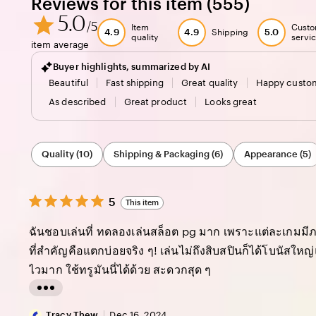
Reviews for this item (555)
5.0
/5
Item
Custo
4.9
4.9
5.0
Shipping
quality
servi
item average
Buyer highlights, summarized by AI
Beautiful
Fast shipping
Great quality
Happy custo
As described
Great product
Looks great
Filter
Quality (10)
Shipping & Packaging (6)
Appearance (5)
by
category
5
5
This item
out
of
ฉันชอบเล่นที่ ทดลองเล่นสล็อต pg มาก เพราะแต่ละเกมมี
5
stars
ที่สำคัญคือแตกบ่อยจริง ๆ! เล่นไม่ถึงสิบสปินก็ได้โบนัสให
ไวมาก ใช้ทรูมันนี่ได้ด้วย สะดวกสุด ๆ
L
i
Tracy Thew
Dec 16, 2024