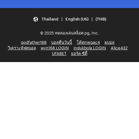
Thailand | English (US) | (THB)
© 2025 ทดลองเล่นสล็อต pg, Inc.
godfather168
บอลคืนวันนี้
โค้ดmegac4
ผบอล
วิเคราะห์ฟุตบอล
wyn168 LOGIN
indukbola LOGIN
Alice432
UFABET
ยอร์ค ซิตี้