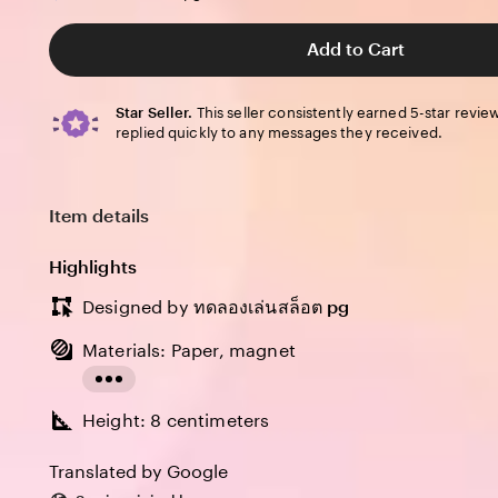
5
stars
Add to Cart
Star Seller.
This seller consistently earned 5-star revie
replied quickly to any messages they received.
Item details
Highlights
Designed by
ทดลองเล่นสล็อต pg
Materials: Paper, magnet
Read
Height: 8 centimeters
the
full
Translated by Google
description