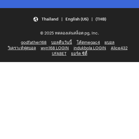
Thailand | English (US) | (THB)
© 2025 ทดลองเล่นสล็อต pg, Inc.
godfather168
บอลคืนวันนี้
โค้ดmegac4
ผบอล
วิเคราะห์ฟุตบอล
wyn168 LOGIN
indukbola LOGIN
Alice432
UFABET
ยอร์ค ซิตี้