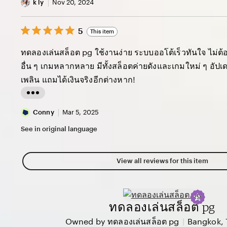
a
v
i
k ly
Nov 20, 2024
c
i
s
y
e
5
t
5
This item
out
T
w
i
of
ทดลองเล่นสล็อต pg ใช้งานง่าย ระบบออโต้เร็วทันใจ ไม่ต
5
h
b
n
stars
อื่น ๆ เกมหลากหลาย มีทั้งสล็อตค่ายดังและเกมใหม่ ๆ อัป
e
y
g
เพลิน แถมได้เงินจริงอีกต่างหาก!
w
L
r
a
e
L
u
v
i
Conny
Mar 5, 2025
r
i
s
See in original language
a
e
t
M
w
i
View all reviews for this item
a
b
n
r
y
g
i
k
r
ทดลองเล่นสล็อต pg
a
l
e
G
y
Owned by ทดลองเล่นสล็อต pg
|
Bangkok, 
v