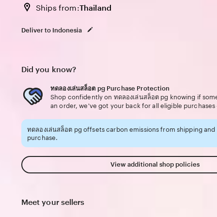
Ships from:
Thailand
Deliver to Indonesia
Did you know?
ทดลองเล่นสล็อต pg Purchase Protection
Shop confidently on ทดลองเล่นสล็อต pg knowing if som
an order, we've got your back for all eligible purchase
ทดลองเล่นสล็อต pg offsets carbon emissions from shipping and
purchase.
View additional shop policies
Meet your sellers