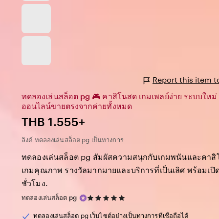
Report this item 
ทดลองเล่นสล็อต pg 🎮 คาสิโนสด เกมเพลย์ง่าย ระบบใหม่ 
ออนไลน์ขายตรงจากค่ายทั้งหมด
Price:
THB 1.555+
ลิงค์ ทดลองเล่นสล็อต pg เป็นทางการ
ทดลองเล่นสล็อต pg สัมผัสความสนุกกับเกมพนันและคาสิโน
เกมคุณภาพ รางวัลมากมายและบริการที่เป็นเลิศ พร้อมเปิ
ชั่วโมง.
5
ทดลองเล่นสล็อต pg
out
of
ทดลองเล่นสล็อต pg เว็บไซต์อย่างเป็นทางการที่เชื่อถือได้