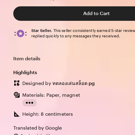
5
stars
Add to Cart
Star Seller.
This seller consistently earned 5-star revie
replied quickly to any messages they received.
Item details
Highlights
Designed by
ทดลองเล่นสล็อต pg
Materials: Paper, magnet
Read
Height: 8 centimeters
the
full
Translated by Google
description