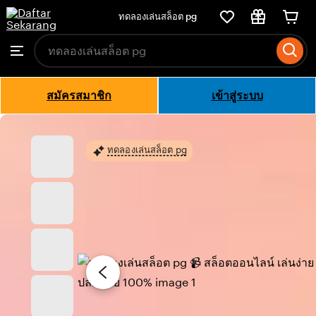
ทดลอง
ทดลองเล่นสล็อต pg
Skip
เล่น
to
Search
Browse
สล็อต
ontent
for
pg
items
or
สมัครสมาชิก
เข้าสู่ระบบ
shops
ทดลองเล่นสล็อต pg