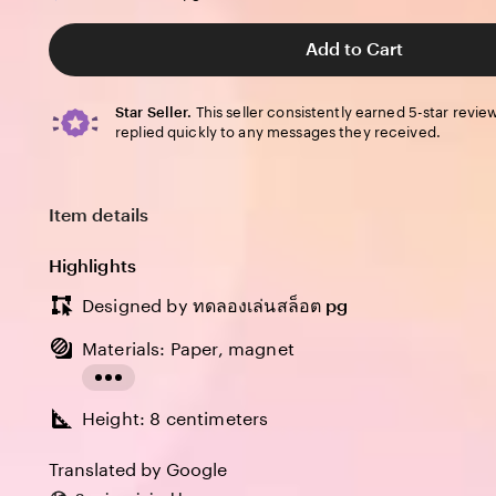
5
stars
Add to Cart
Star Seller.
This seller consistently earned 5-star revie
replied quickly to any messages they received.
Item details
Highlights
Designed by
ทดลองเล่นสล็อต pg
Materials: Paper, magnet
Read
Height: 8 centimeters
the
full
Translated by Google
description