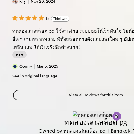
a
v
i
k ly
Nov 20, 2024
c
i
s
y
e
5
t
5
This item
out
T
w
i
of
ทดลองเล่นสล็อต pg ใช้งานง่าย ระบบออโต้เร็วทันใจ ไม่ต
5
h
b
n
stars
อื่น ๆ เกมหลากหลาย มีทั้งสล็อตค่ายดังและเกมใหม่ ๆ อัป
e
y
g
เพลิน แถมได้เงินจริงอีกต่างหาก!
w
L
r
a
e
L
u
v
i
Conny
Mar 5, 2025
r
i
s
See in original language
a
e
t
M
w
i
View all reviews for this item
a
b
n
r
y
g
i
k
r
ทดลองเล่นสล็อต pg
a
l
e
G
y
Owned by ทดลองเล่นสล็อต pg
|
Bangkok, 
v