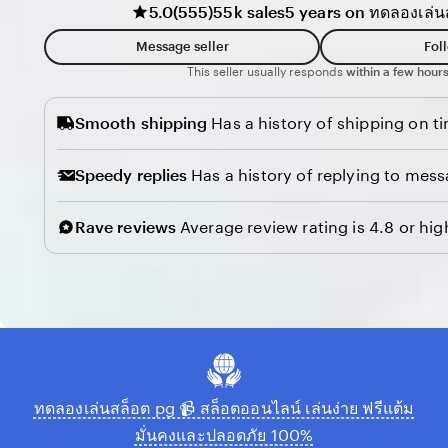
5.0
(555)
55k sales
5 years on ทดลองเล่น
r
i
i
e
Message seller
Fol
l
w
This seller usually responds
within a few hours
l
b
o
Smooth shipping
Has a history of shipping on t
y
C
Speedy replies
Has a history of replying to mess
o
n
Rave reviews
Average review rating is 4.8 or hig
n
y
ทดลองเล่นสล็อต pg 📹 สล็อตออนไลน์ เล่นง่าย ฟรีแต้ม
มั่นคงและปลอดภัย 100%