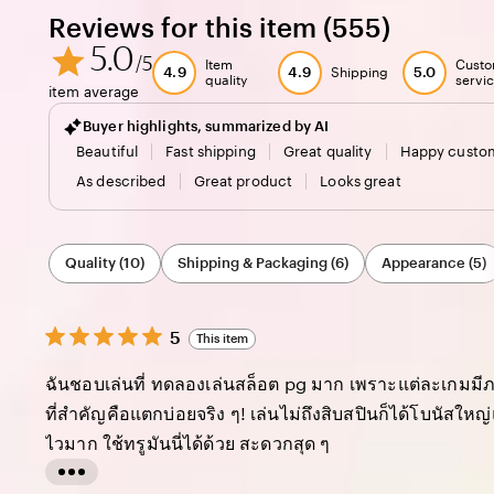
Reviews for this item (555)
5.0
/5
Item
Custo
4.9
4.9
5.0
Shipping
quality
servi
item average
Buyer highlights, summarized by AI
Beautiful
Fast shipping
Great quality
Happy custo
As described
Great product
Looks great
Filter
Quality (10)
Shipping & Packaging (6)
Appearance (5)
by
category
5
5
This item
out
of
ฉันชอบเล่นที่ ทดลองเล่นสล็อต pg มาก เพราะแต่ละเกมมี
5
stars
ที่สำคัญคือแตกบ่อยจริง ๆ! เล่นไม่ถึงสิบสปินก็ได้โบนัสให
ไวมาก ใช้ทรูมันนี่ได้ด้วย สะดวกสุด ๆ
L