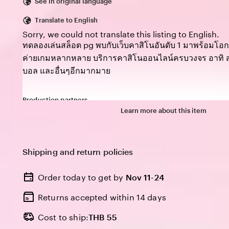
See in original language
Translate to English
Sorry, we could not translate this listing to English.
ทดลองเล่นสล็อต pg พบกับเว็บคาสิโนอันดับ 1 มาพร้อมโอ
ค่ายเกมหลากหลาย บริการคาสิโนออนไลน์ครบวงจร อาทิ ส
บอล และอื่นๆอีกมากมาย
Production partners
Learn more about this item
ทดลองเล่นสล็อต pg makes this item with help from
Paperworks, The Netherlands
View all
Shipping and return policies
Order today to get by
Nov 11-24
Returns accepted
within 14 days
Cost to ship:
THB
55