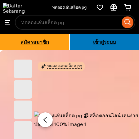
ทดลอง
ทดลองเล่นสล็อต pg
Skip
เล่น
to
Search
Browse
สล็อต
ontent
for
pg
items
or
สมัครสมาชิก
เข้าสู่ระบบ
shops
ทดลองเล่นสล็อต pg