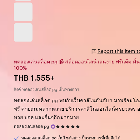
Report this item 
ทดลองเล่นสล็อต pg 📹 สล็อตออนไลน์ เล่นง่าย ฟรีแต้ม ม
100%
Price:
THB 1.555+
ลิงค์ ทดลองเล่นสล็อต pg เป็นทางการ
ทดลองเล่นสล็อต pg พบกับเว็บคาสิโนอันดับ 1 มาพร้อมโ
ฟรี ค่ายเกมหลากหลาย บริการคาสิโนออนไลน์ครบวงจร อา
หวย บอล และอื่นๆอีกมากมาย
5
ทดลองเล่นสล็อต pg
out
of
ทดลองเล่นสล็อต pg เว็บไซต์อย่างเป็นทางการที่เชื่อถือได้