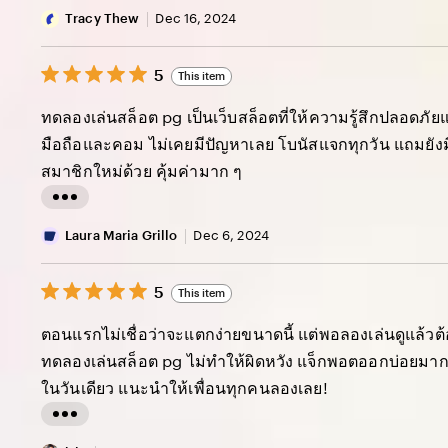
i
Tracy Thew
Dec 16, 2024
s
5
t
5
This item
out
i
of
ทดลองเล่นสล็อต pg เป็นเว็บสล็อตที่ให้ความรู้สึกปลอดภัยแล
5
n
stars
มือถือและคอม ไม่เคยมีปัญหาเลย โบนัสแจกทุกวัน แถมยัง
g
สมาชิกใหม่ด้วย คุ้มค่ามาก ๆ
r
e
L
v
i
Laura Maria Grillo
Dec 6, 2024
i
s
e
5
t
5
This item
out
w
i
of
ตอนแรกไม่เชื่อว่าจะแตกง่ายขนาดนี้ แต่พอลองเล่นดูแล้วต
5
b
n
stars
ทดลองเล่นสล็อต pg ไม่ทำให้ผิดหวัง แจ็กพอตออกบ่อยมาก 
y
g
ในวันเดียว แนะนำให้เพื่อนทุกคนลองเลย!
T
r
r
e
L