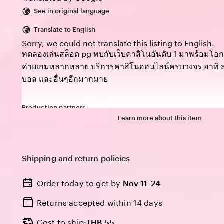
description
See in original language
Translate to English
Sorry, we could not translate this listing to English.
ทดลองเล่นสล็อต pg พบกับเว็บคาสิโนอันดับ 1 มาพร้อมโอ
ค่ายเกมหลากหลาย บริการคาสิโนออนไลน์ครบวงจร อาทิ ส
บอล และอื่นๆอีกมากมาย
Production partners
Learn more about this item
ทดลองเล่นสล็อต pg makes this item with help from
Paperworks, The Netherlands
View all
Shipping and return policies
Order today to get by
Nov 11-24
Returns accepted
within 14 days
Cost to ship:
THB
55