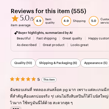
Reviews for this item (555)
5.0
/5
Item
Custo
4.9
4.9
5.0
Shipping
quality
servi
item average
Buyer highlights, summarized by AI
Beautiful
Fast shipping
Great quality
Happy custo
As described
Great product
Looks great
Filter
Quality (10)
Shipping & Packaging (6)
Appearance (5)
by
category
5
5
This item
out
of
ฉันชอบเล่นที่ ทดลองเล่นสล็อต pg มาก เพราะแต่ละเกมมี
5
stars
ที่สำคัญคือแตกบ่อยจริง ๆ! เล่นไม่ถึงสิบสปินก็ได้โบนัสให
ไวมาก ใช้ทรูมันนี่ได้ด้วย สะดวกสุด ๆ