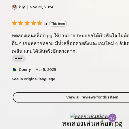
a
v
i
k ly
Nov 20, 2024
c
i
s
y
e
5
t
5
This item
out
T
w
i
of
ทดลองเล่นสล็อต pg ใช้งานง่าย ระบบออโต้เร็วทันใจ ไม่ต
5
h
b
n
stars
อื่น ๆ เกมหลากหลาย มีทั้งสล็อตค่ายดังและเกมใหม่ ๆ อัป
e
y
g
เพลิน แถมได้เงินจริงอีกต่างหาก!
w
L
r
a
e
L
u
v
i
Conny
Mar 5, 2025
r
i
s
See in original language
a
e
t
M
w
i
View all reviews for this item
a
b
n
r
y
g
i
k
r
ทดลองเล่นสล็อต pg
a
l
e