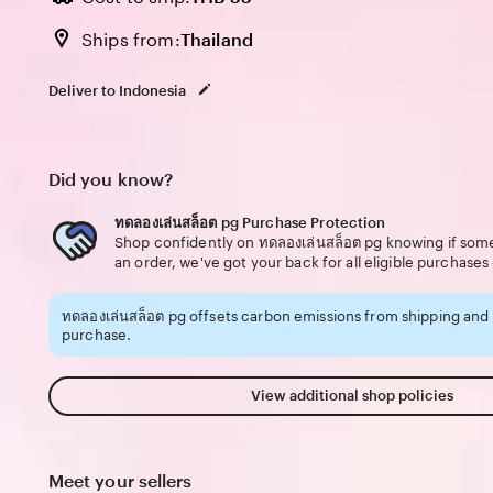
Ships from:
Thailand
Deliver to Indonesia
Did you know?
ทดลองเล่นสล็อต pg Purchase Protection
Shop confidently on ทดลองเล่นสล็อต pg knowing if som
an order, we've got your back for all eligible purchase
ทดลองเล่นสล็อต pg offsets carbon emissions from shipping and
purchase.
View additional shop policies
Meet your sellers