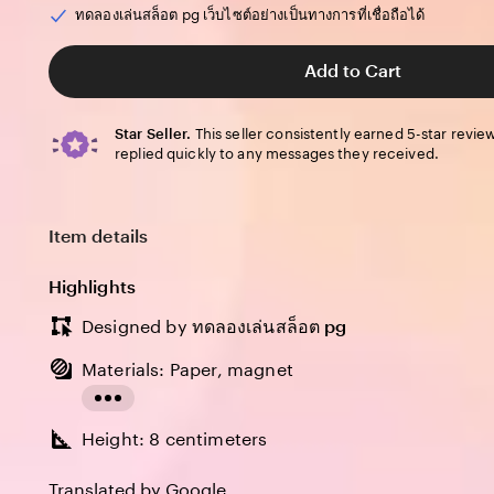
of
ทดลองเล่นสล็อต pg เว็บไซต์อย่างเป็นทางการที่เชื่อถือได้
5
stars
Add to Cart
Star Seller.
This seller consistently earned 5-star revie
replied quickly to any messages they received.
Item details
Highlights
Designed by
ทดลองเล่นสล็อต pg
Materials: Paper, magnet
Read
Height: 8 centimeters
the
full
Translated by Google