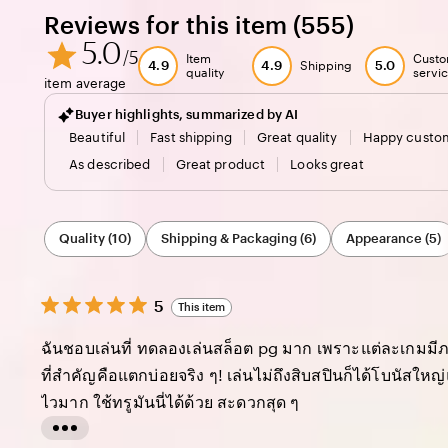
Reviews for this item (555)
5.0
/5
Item
Custo
4.9
4.9
5.0
Shipping
quality
servi
item average
Buyer highlights, summarized by AI
Beautiful
Fast shipping
Great quality
Happy custo
As described
Great product
Looks great
Filter
Quality (10)
Shipping & Packaging (6)
Appearance (5)
by
category
5
5
This item
out
of
ฉันชอบเล่นที่ ทดลองเล่นสล็อต pg มาก เพราะแต่ละเกมมี
5
stars
ที่สำคัญคือแตกบ่อยจริง ๆ! เล่นไม่ถึงสิบสปินก็ได้โบนัสให
ไวมาก ใช้ทรูมันนี่ได้ด้วย สะดวกสุด ๆ
L