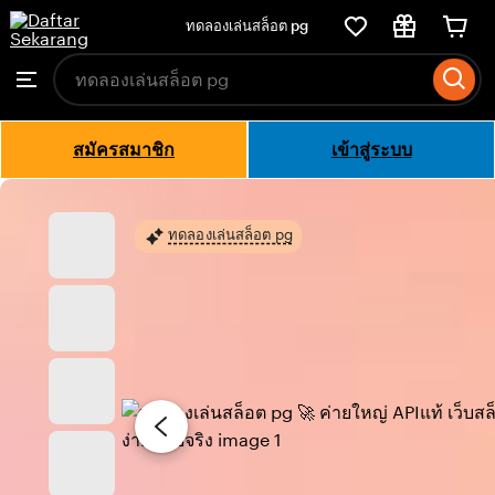
ทดลอง
ทดลองเล่นสล็อต pg
Skip
เล่น
to
Search
Browse
สล็อต
ontent
for
pg
items
or
สมัครสมาชิก
เข้าสู่ระบบ
shops
ทดลองเล่นสล็อต pg