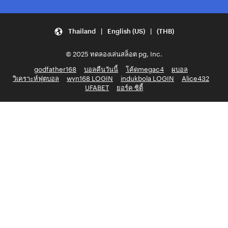
Thailand | English (US) | (THB)
© 2025 ทดลองเล่นสล็อต pg, Inc.
godfather168
บอลคืนวันนี้
โค้ดmegac4
ผบอล
วิเคราะห์ฟุตบอล
wyn168 LOGIN
indukbola LOGIN
Alice432
UFABET
ยอร์ค ซิตี้