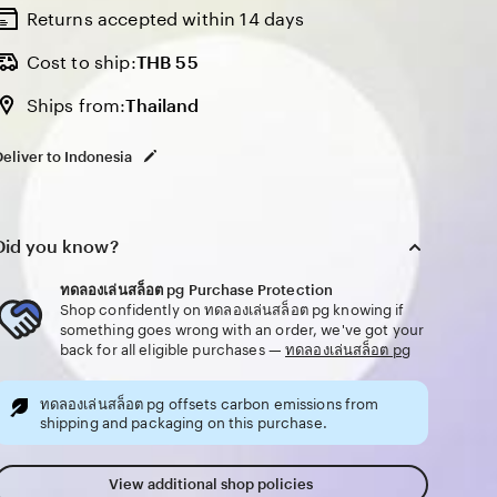
Returns accepted
within 14 days
Cost to ship:
THB
55
Ships from:
Thailand
eliver to Indonesia
Did you know?
ทดลองเล่นสล็อต pg Purchase Protection
Shop confidently on ทดลองเล่นสล็อต pg knowing if
something goes wrong with an order, we've got your
back for all eligible purchases —
ทดลองเล่นสล็อต pg
ทดลองเล่นสล็อต pg offsets carbon emissions from
shipping and packaging on this purchase.
View additional shop policies