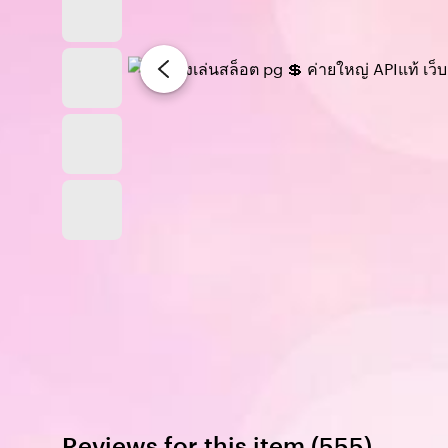
Reviews for this item (555)