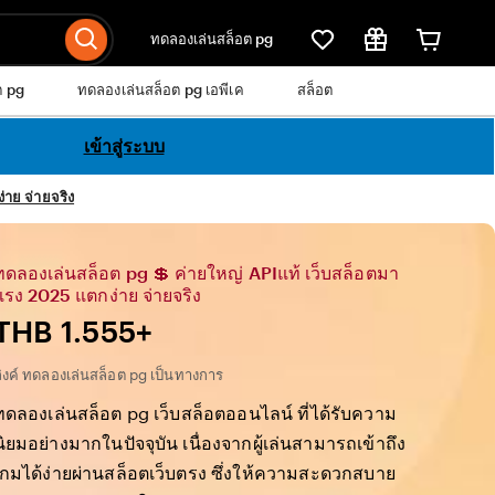
ทดลองเล่นสล็อต pg
ต pg
ทดลองเล่นสล็อต pg เอพีเค
สล็อต
เข้าสู่ระบบ
าย จ่ายจริง
ทดลองเล่นสล็อต pg 💲 ค่ายใหญ่ APIแท้ เว็บสล็อตมา
แรง 2025 แตกง่าย จ่ายจริง
Price:
THB 1.555+
ิงค์ ทดลองเล่นสล็อต pg เป็นทางการ
ทดลองเล่นสล็อต pg เว็บสล็อตออนไลน์ ที่ได้รับความ
นิยมอย่างมากในปัจจุบัน เนื่องจากผู้เล่นสามารถเข้าถึง
เกมได้ง่ายผ่านสล็อตเว็บตรง ซึ่งให้ความสะดวกสบาย