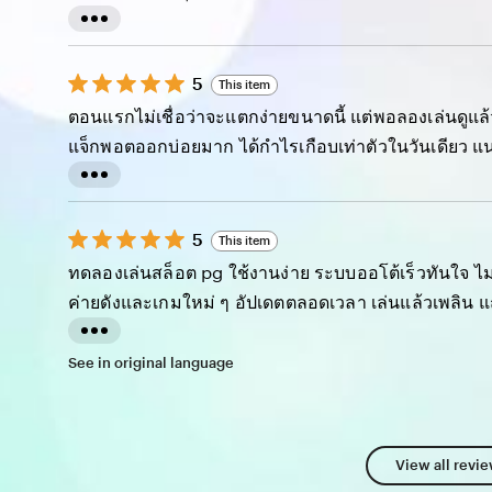
n
L
g
i
5
r
5
This item
s
out
e
ตอนแรกไม่เชื่อว่าจะแตกง่ายขนาดนี้ แต่พอลองเล่นดูแล้
of
t
5
v
แจ็กพอตออกบ่อยมาก ได้กำไรเกือบเท่าตัวในวันเดียว แ
i
stars
i
n
L
e
g
i
w
5
r
5
This item
s
out
b
e
ทดลองเล่นสล็อต pg ใช้งานง่าย ระบบออโต้เร็วทันใจ ไม
of
t
y
5
v
ค่ายดังและเกมใหม่ ๆ อัปเดตตลอดเวลา เล่นแล้วเพลิน แถ
i
stars
T
i
n
L
r
e
See in original language
g
i
a
w
r
s
c
b
e
t
y
y
v
i
View all revie
T
L
i