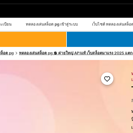
ะเบียน
ทดลองเล่นสล็อต pg เข้าสู่ระบบ
เว็บไซต์ ทดลองเล่นสล็อ
ล็อต pg
ทดลองเล่นสล็อต pg 💲 ค่ายใหญ่ APIแท้ เว็บสล็อตมาแรง 2025 แตกง่
Add
to
Favorites
ล