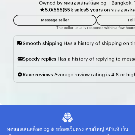
G
y
Owned by ทดลองเล่นสล็อต pg
|
Bangkok, 
v
5.0
(555)
55k sales
5 years on ทดลองเล่น
r
i
i
e
Message seller
Fol
l
w
This seller usually responds
within a few hours
l
b
o
Smooth shipping
Has a history of shipping on t
y
C
Speedy replies
Has a history of replying to mess
o
n
Rave reviews
Average review rating is 4.8 or hig
n
y
ทดลองเล่นสล็อต pg ❇️ สล็อตเว็บตรง ค่ายใหญ่ APIแท้ เว็บ