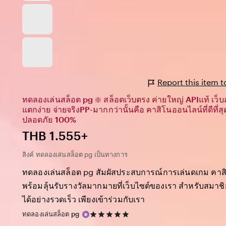
Report this item 
ทดลองเล่นสล็อต pg ❇️ สล็อตเว็บตรง ค่ายใหญ่ APIแท้ เว
แตกง่าย จ่ายจริงPP-มากกว่านั้นคือ คาสิโนออนไลน์ที่ดีที่
ปลอดภัย 100%
Price:
THB 1.555+
ลิงค์ ทดลองเล่นสล็อต pg เป็นทางการ
ทดลองเล่นสล็อต pg สัมผัสประสบการณ์การเล่นดเกม คาสิโน
พร้อมลุ้นรับรางวัลมากมายที่เว็บไซต์ของเรา สำหรับสมาชิ
ได้อย่างรวดเร็ว เพียงเข้าร่วมกับเรา
5
ทดลองเล่นสล็อต pg
out