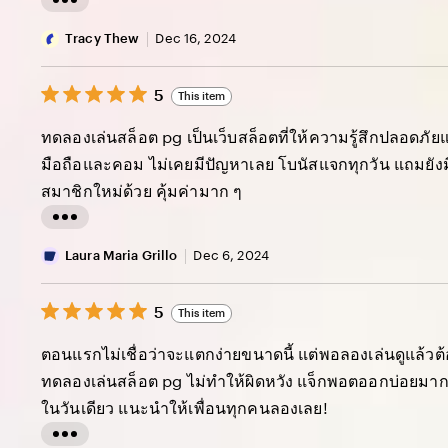
L
i
Tracy Thew
Dec 16, 2024
s
5
t
5
This item
out
i
of
ทดลองเล่นสล็อต pg เป็นเว็บสล็อตที่ให้ความรู้สึกปลอดภัยแล
5
n
stars
มือถือและคอม ไม่เคยมีปัญหาเลย โบนัสแจกทุกวัน แถมยัง
g
สมาชิกใหม่ด้วย คุ้มค่ามาก ๆ
r
e
L
v
i
Laura Maria Grillo
Dec 6, 2024
i
s
e
5
t
5
This item
out
w
i
of
ตอนแรกไม่เชื่อว่าจะแตกง่ายขนาดนี้ แต่พอลองเล่นดูแล้วต
5
b
n
stars
ทดลองเล่นสล็อต pg ไม่ทำให้ผิดหวัง แจ็กพอตออกบ่อยมาก 
y
g
ในวันเดียว แนะนำให้เพื่อนทุกคนลองเลย!
T
r
r
e
L