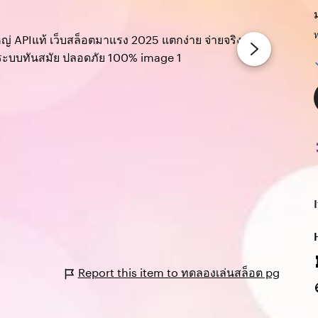
Report this item to ทดลองเล่นสล็อต pg