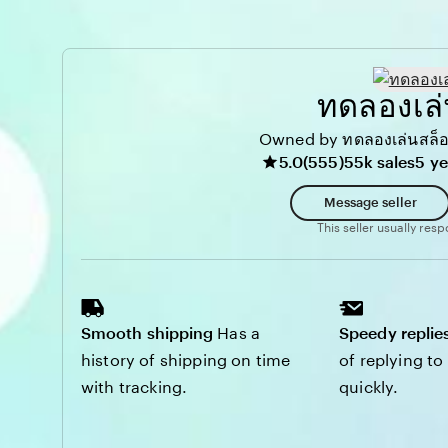
n
h
a
e
g
e
u
w
r
w
r
b
e
a
y
ทดลองเล่
v
M
k
i
Owned by ทดลองเล่นสล็
a
l
e
5.0
(555)
55k sales
5 ye
r
y
w
i
Message seller
b
a
This seller usually res
y
G
C
r
o
i
n
Smooth shipping
Has a
Speedy replie
l
n
history of shipping on time
of replying t
l
y
with tracking.
quickly.
o