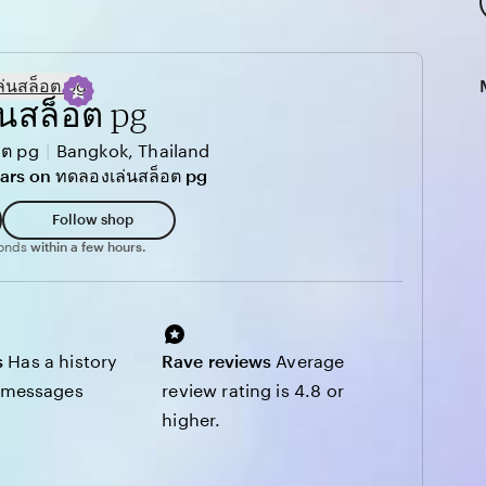
นสล็อต pg
อต pg
|
Bangkok, Thailand
ars on ทดลองเล่นสล็อต pg
Follow shop
ponds
within a few hours.
s
Has a history
Rave reviews
Average
o messages
review rating is 4.8 or
higher.