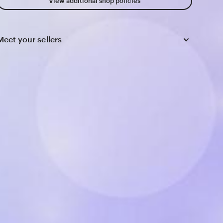
View additional shop policies
Meet your sellers