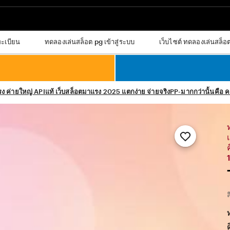
ะเบียน
ทดลองเล่นสล็อต pg เข้าสู่ระบบ
เว็บไซต์ ทดลองเล่นสล็อ
รง ค่ายใหญ่ APIแท้ เว็บสล็อตมาแรง 2025 แตกง่าย จ่ายจริงPP-มากกว่านั้นคือ 
Add
to
Favorites
ล