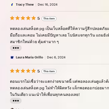
i
Tracy Thew
Dec 16, 2024
s
5
t
5
This item
out
i
of
ทดลองเล่นสล็อต pg เป็นเว็บสล็อตที่ให้ความรู้สึกปลอดภัยแล
5
n
stars
มือถือและคอม ไม่เคยมีปัญหาเลย โบนัสแจกทุกวัน แถมยัง
g
สมาชิกใหม่ด้วย คุ้มค่ามาก ๆ
r
e
L
v
i
Laura Maria Grillo
Dec 6, 2024
i
s
e
5
t
5
This item
out
w
i
of
ตอนแรกไม่เชื่อว่าจะแตกง่ายขนาดนี้ แต่พอลองเล่นดูแล้วต
5
b
n
stars
ทดลองเล่นสล็อต pg ไม่ทำให้ผิดหวัง แจ็กพอตออกบ่อยมาก 
y
g
ในวันเดียว แนะนำให้เพื่อนทุกคนลองเลย!
T
r
r
e
L